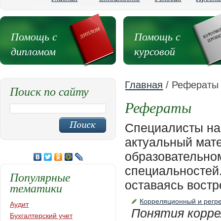
Помощь с
Помощь с
дипломом
курсовой
Главная
/ Рефераты
Поиск по сайту
Рефераты
Специалисты на
актуальный мате
образовательном
специальностей.
Популярные
оставаясь востр
тематики
Корреляционный и регр
Аудит
Понятия корре
Бухгалтерский учет