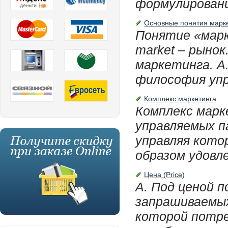
формулировани
Основные понятия марк
Понятие «марк
market – рыно
маркетинга. А
философия упра
Комплекс маркетинга
Комплекс марке
управляемых п
управляя кото
образом удовл
Цена (Price)
А. Под ценой 
запрашиваемых 
которой потре