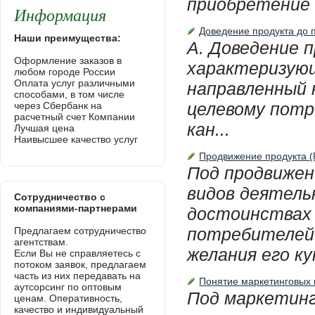
приобретение о
Информация
Доведение продукта до п
Наши преимущества:
А. Доведение 
Оформление заказов в
характеризующ
любом городе России
Оплата услуг различными
направленный 
способами, в том числе
целевому потр
через Сбербанк на
расчетный счет Компании
кан...
Лучшая цена
Наивысшее качество услуг
Продвижение продукта (P
Под продвижен
видов деятель
Сотрудничество с
компаниями-партнерами
достоинствах
потребителей 
Предлагаем сотрудничество
агентствам.
желания его куп
Если Вы не справляетесь с
потоком заявок, предлагаем
часть из них передавать на
Понятие маркетинговых
аутсорсинг по оптовым
Под маркетинг
ценам. Оперативность,
качество и индивидуальный