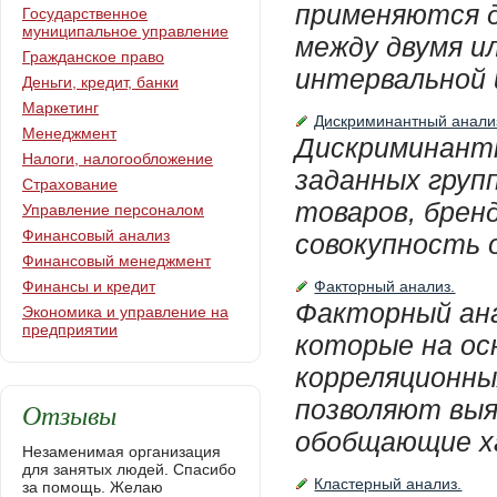
применяются д
Государственное
муниципальное управление
между двумя и
Гражданское право
интервальной 
Деньги, кредит, банки
Маркетинг
Дискриминантный анали
Менеджмент
Дискриминантн
Налоги, налогообложение
заданных груп
Страхование
товаров, бренд
Управление персоналом
Финансовый анализ
совокупность о
Финансовый менеджмент
Финансы и кредит
Факторный анализ.
Факторный ана
Экономика и управление на
предприятии
которые на о
корреляционны
позволяют вы
Отзывы
обобщающие ха
Незаменимая организация
для занятых людей. Спасибо
Кластерный анализ.
за помощь. Желаю