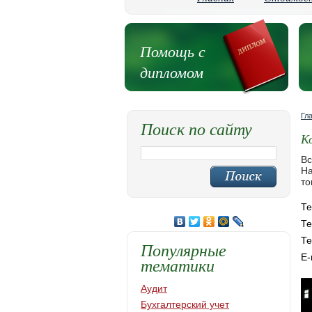
Помощь с
дипломом
Гл
Поиск по сайту
К
Вс
На
то
Те
Те
Те
Популярные
E-
тематики
Аудит
Бухгалтерский учет