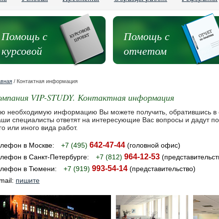
Помощь с
Помощь с
курсовой
отчетом
авная
/ Контактная информация
омпания VIP-STUDY. Контактная информация
ю необходимую информацию Вы можете получить, обратившись в о
ши специалисты ответят на интересующие Вас вопросы и дадут п
го или иного вида работ.
642-47-44
лефон в Москве:
+7 (495)
(головной офис)
964-12-53
лефон в Санкт-Петербурге:
+7 (812)
(представительст
993-54-14
лефон в Тюмени:
+7 (919)
(представительство)
mail:
пишите