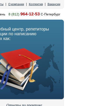
|
|
|
кты
О компании
Коллектив
Вакансии
964-12-53
ень
8 (812)
С-Петербург
ебный центр, репетиторы
ации по написанию
х как:
Отчеты по практике