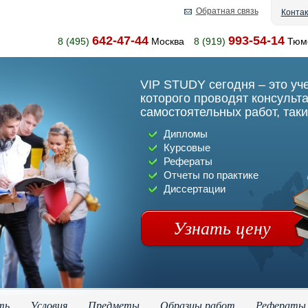
Обратная связь
Конта
642-47-44
993-54-14
8 (495)
Москва
8 (919)
Тюм
VIP STUDY сегодня – это уч
которого проводят консульт
самостоятельных работ, таки
Дипломы
Курсовые
Рефераты
Отчеты по практике
Диссертации
Узнать цену
ть
Условия
Предметы
Образцы работ
Рефераты