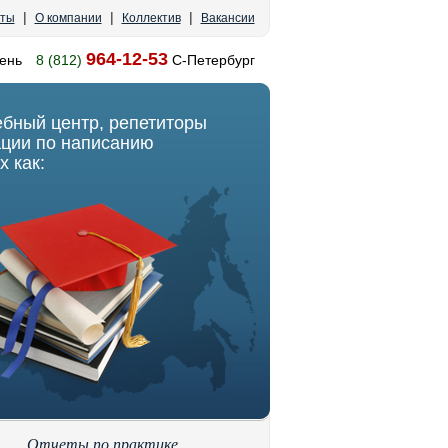
|
|
|
кты
О компании
Коллектив
Вакансии
964-12-53
ень
8 (812)
С-Петербург
ебный центр, репетиторы
ации по написанию
х как:
Отчеты по практике