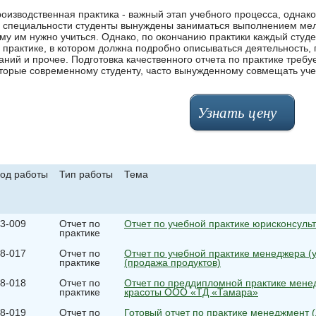
оизводственная практика - важный этап учебного процесса, однак
 специальности студенты вынуждены заниматься выполнением мелк
му им нужно учиться. Однако, по окончанию практики каждый студе
 практике, в котором должна подробно описываться деятельность,
аний и прочее. Подготовка качественного отчета по практике требу
торые современному студенту, часто вынужденному совмещать учеб
Узнать цену
од работы
Тип работы
Тема
3-009
Отчет по
Отчет по учебной практике юрисконсуль
практике
8-017
Отчет по
Отчет по учебной практике менеджера 
практике
(продажа продуктов)
8-018
Отчет по
Отчет по преддипломной практике мене
практике
красоты ООО «ТД «Тамара»
8-019
Отчет по
Готовый отчет по практике менеджмент