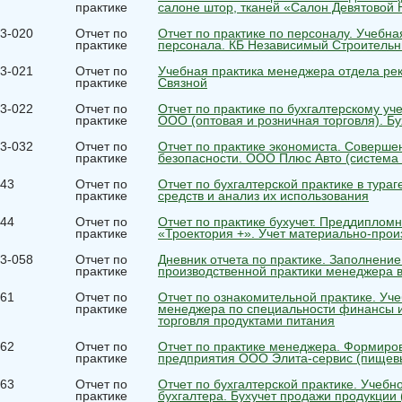
практике
салоне штор, тканей «Салон Девятовой 
3-020
Отчет по
Отчет по практике по персоналу. Учебн
практике
персонала. КБ Независимый Строитель
3-021
Отчет по
Учебная практика менеджера отдела ре
практике
Связной
3-022
Отчет по
Отчет по практике по бухгалтерскому уче
практике
ООО (оптовая и розничная торговля). Б
3-032
Отчет по
Отчет по практике экономиста. Соверше
практике
безопасности. ООО Плюс Авто (система 
43
Отчет по
Отчет по бухгалтерской практике в тура
практике
средств и анализ их использования
44
Отчет по
Отчет по практике бухучет. Преддиплом
практике
«Троектория +». Учет материально-прои
3-058
Отчет по
Дневник отчета по практике. Заполнени
практике
производственной практики менеджера в
61
Отчет по
Отчет по ознакомительной практике. Уч
практике
менеджера по специальности финансы и 
торговля продуктами питания
62
Отчет по
Отчет по практике менеджера. Формиров
практике
предприятия ООО Элита-сервис (пищев
63
Отчет по
Отчет по бухгалтерской практике. Учебн
практике
бухгалтера. Бухучет продажи продукции (