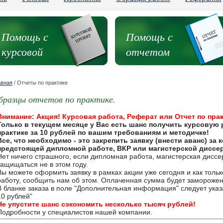
Помощь с
Помощь с
курсовой
отчетом
авная
/ Отчеты по практике
бразцы отчетов по практике.
Внимание: Акция! Курсовая работа, Реферат или Отчет по прак
Только в текущем месяце у Вас есть шанс получить курсовую 
практике за 10 рублей по вашим требованиям и методичке!
Все, что необходимо - это закрепить заявку (внести аванс) за
предстоящей дипломной работе, ВКР или магистерской диссе
Нет ничего страшного, если дипломная работа, магистерская дисс
защищаться не в этом году.
Вы можете оформить заявку в рамках акции уже сегодня и как толь
работу, сообщить нам об этом. Оплаченная сумма будет замороже
В бланке заказа в поле "Дополнительная информация" следует указа
10 рублей"
Не упустите шанс сэкономить несколько тысяч рублей!
Подробности у специалистов нашей компании.