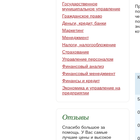
Государственное
Пр
муниципальное управление
по
Гражданское право
че
по
Деньги, кредит, банки
зн
Маркетинг
ко
Менеджмент
Налоги, налогообложение
Страхование
Управление персоналом
Финансовый анализ
Финансовый менеджмент
К
Финансы и кредит
Экономика и управление на
предприятии
5
0
Отзывы
0
Спасибо большое за
помощь. У Вас самые
лучшие цены и высокое
0