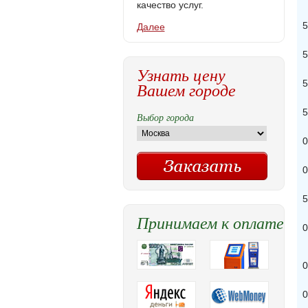
качество услуг.
5
Далее
5
Узнать цену
5
Вашем городе
5
Выбор города
0
0
5
Принимаем к оплате
0
0
0