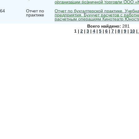
организации розничной торговли ООО 
64
Отчет по
Отчет по бухгалтерской практике. Учебн
практике
предприятия. Бухучет расчетов с работн
расчетным операциям Кинотеатр Юност
Всего найдено:
281
1 |
2
|
3
|
4
|
5
|
6
|
7
|
8
|
9
|
10
|