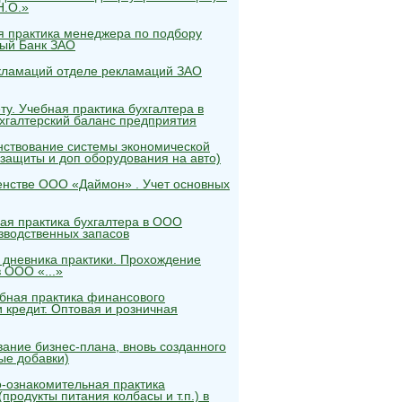
Н.О.»
ая практика менеджера по подбору
ный Банк ЗАО
кламаций отделе рекламаций ЗАО
ту. Учебная практика бухгалтера в
ухгалтерский баланс предприятия
нствование системы экономической
защиты и доп оборудования на авто)
генстве ООО «Даймон» . Учет основных
ная практика бухгалтера в ООО
зводственных запасов
е дневника практики. Прохождение
 ООО «...»
ебная практика финансового
кредит. Оптовая и розничная
ание бизнес-плана, вновь созданного
ые добавки)
о-ознакомительная практика
продукты питания колбасы и т.п.) в