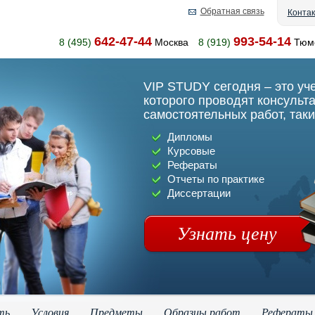
Обратная связь
Конта
642-47-44
993-54-14
8 (495)
Москва
8 (919)
Тюм
VIP STUDY сегодня – это уч
которого проводят консульт
самостоятельных работ, таки
Дипломы
Курсовые
Рефераты
Отчеты по практике
Диссертации
Узнать цену
ть
Условия
Предметы
Образцы работ
Рефераты