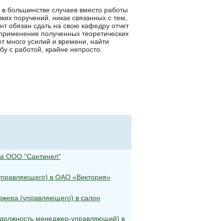
о в большинстве случаев вместо работы
их поручений, никак связанных с тем,
нт обязан сдать на свою кафедру отчет
 применение полученных теоретических
ет много усилий и времени, найти
у с работой, крайне непросто.
та ООО "Сантинел"
(управляющего) в ОАО «Виктория»
джера (управляющего) в салон
 (должность менеджер-управляющий) в