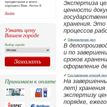
Экспертиза це
процветания и всего
хорошего Вам. Антон К.
ценности доку
Далее
государственн
хранения. Это
Узнать цену
процессов рабо
Вашем городе
Оформление дел
В делопроизво
Выбор города
и по завершен
сроков хранен
оформление де
Составление описей де
Принимаем к оплате
На завершенны
лет) хранения
экспертизу це
порядке, ежег