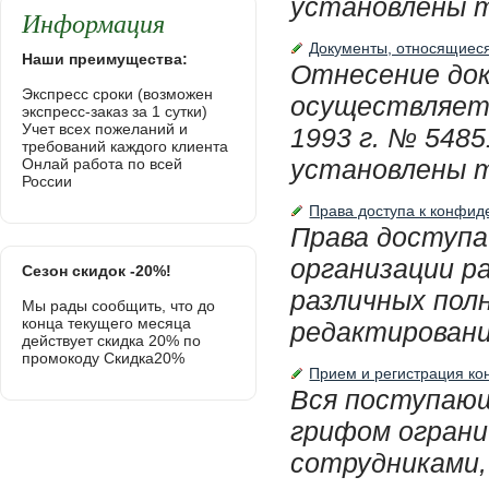
установлены т
Информация
Документы, относящиес
Наши преимущества:
Отнесение док
Экспресс сроки (возможен
осуществляетс
экспресс-заказ за 1 сутки)
Учет всех пожеланий и
1993 г. № 548
требований каждого клиента
установлены т
Онлай работа по всей
России
Права доступа к конфид
Права доступа
организации р
Сезон скидок -20%!
различных пол
Мы рады сообщить, что до
конца текущего месяца
редактированию
действует скидка 20% по
промокоду Скидка20%
Прием и регистрация к
Вся поступающ
грифом ограни
сотрудниками,