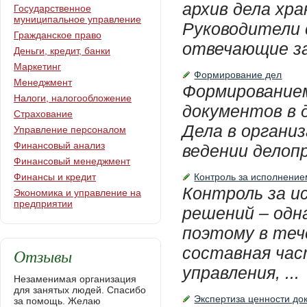
архив дела хр
Государственное
муниципальное управление
Руководители 
Гражданское право
отвечающие за
Деньги, кредит, банки
Маркетинг
Формирование дел
Менеджмент
Формированием
Налоги, налогообложение
документов в 
Страхование
Дела в органи
Управление персоналом
Финансовый анализ
ведении делопр
Финансовый менеджмент
Финансы и кредит
Контроль за исполнение
Контроль за и
Экономика и управление на
предприятии
решений – одн
поэтому в теч
составная час
Отзывы
управления, ...
Незаменимая организация
для занятых людей. Спасибо
Экспертиза ценности до
за помощь. Желаю