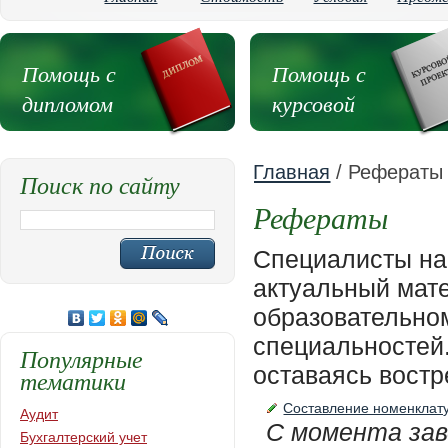
Помощь с
Помощь с
дипломом
курсовой
Главная
/ Рефераты
Поиск по сайту
Рефераты
Специалисты на
актуальный мате
образовательном
специальностей.
Популярные
оставаясь востр
тематики
Составление номенклат
Аудит
С момента заве
Бухгалтерский учет