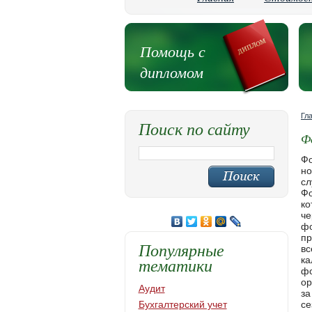
Помощь с
дипломом
Гл
Поиск по сайту
Ф
Фо
но
сл
Фо
ко
че
фо
пр
Популярные
вс
тематики
ка
фо
ор
Аудит
за
Бухгалтерский учет
се