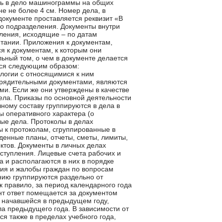
ть в дело машинограммы на общих
е не более 4 см. Номер дела, в
документе проставляется реквизит «В
го подразделения. Документы внутри
пления, исходящие – по датам
етании. Приложения к документам,
я к документам, к которым они
ьный том, о чем в документе делается
тся следующим образом:
логии с относящимися к ним
орядительными документами, являются
и. Если же они утверждены в качестве
ела. Приказы по основной деятельности
чному составу группируются в дела в
ы оперативного характера (о
ые дела. Протоколы в делах
ы к протоколам, сгруппированные в
денные планы, отчеты, сметы, лимиты,
ктов. Документы в личных делах
ступления. Лицевые счета рабочих и
 и располагаются в них в порядке
ия и жалобы граждан по вопросам
нию группируются раздельно от
к правило, за период календарного года
нт ответ помещается за документом
 начавшейся в предыдущем году,
ла предыдущего года. В зависимости от
я также в пределах учебного года,