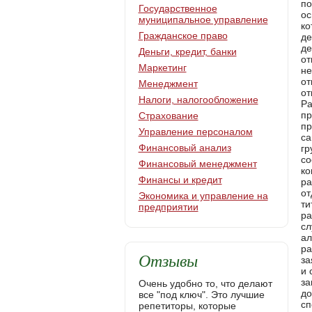
по
Государственное
ос
муниципальное управление
ко
Гражданское право
де
де
Деньги, кредит, банки
от
Маркетинг
не
от
Менеджмент
от
Налоги, налогообложение
Ра
пр
Страхование
пр
Управление персоналом
са
Финансовый анализ
гр
со
Финансовый менеджмент
ко
Финансы и кредит
ра
от
Экономика и управление на
ти
предприятии
ра
сл
ал
ра
Отзывы
за
и 
за
Очень удобно то, что делают
до
все "под ключ". Это лучшие
сп
репетиторы, которые