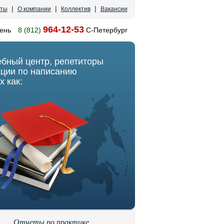
|
|
|
кты
О компании
Коллектив
Вакансии
964-12-53
ень
8 (812)
С-Петербург
ебный центр, репетиторы
ации по написанию
х как:
Отчеты по практике