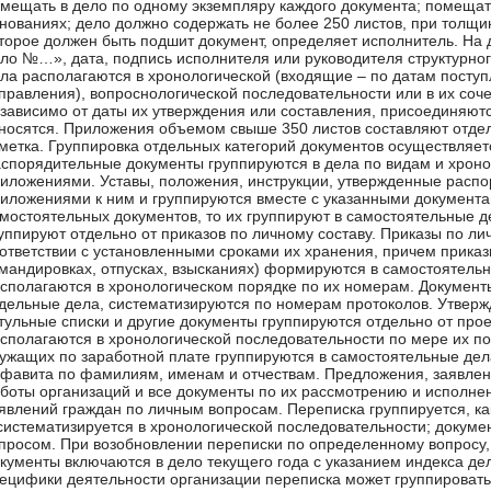
мещать в дело по одному экземпляру каждого документа; помеща
нованиях; дело должно содержать не более 250 листов, при толщин
торое должен быть подшит документ, определяет исполнитель. На 
ло №…», дата, подпись исполнителя или руководителя структурно
ла располагаются в хронологической (входящие – по датам посту
правления), вопроснологической последовательности или в их соч
зависимо от даты их утверждения или составления, присоединяютс
носятся. Приложения объемом свыше 350 листов составляют отдел
метка. Группировка отдельных категорий документов осуществляе
спорядительные документы группируются в дела по видам и хроно
иложениями. Уставы, положения, инструкции, утвержденные расп
иложениями к ним и группируются вместе с указанными документам
мостоятельных документов, то их группируют в самостоятельные д
уппируют отдельно от приказов по личному составу. Приказы по ли
ответствии с установленными сроками их хранения, причем приказ
мандировках, отпусках, взысканиях) формируются в самостоятельн
сполагаются в хронологическом порядке по их номерам. Документ
дельные дела, систематизируются по номерам протоколов. Утверж
тульные списки и другие документы группируются отдельно от прое
сполагаются в хронологической последовательности по мере их по
ужащих по заработной плате группируются в самостоятельные дела
фавита по фамилиям, именам и отчествам. Предложения, заявлен
боты организаций и все документы по их рассмотрению и исполне
явлений граждан по личным вопросам. Переписка группируется, ка
систематизируется в хронологической последовательности; докуме
просом. При возобновлении переписки по определенному вопросу,
кументы включаются в дело текущего года с указанием индекса де
ецифики деятельности организации переписка может группироватьс