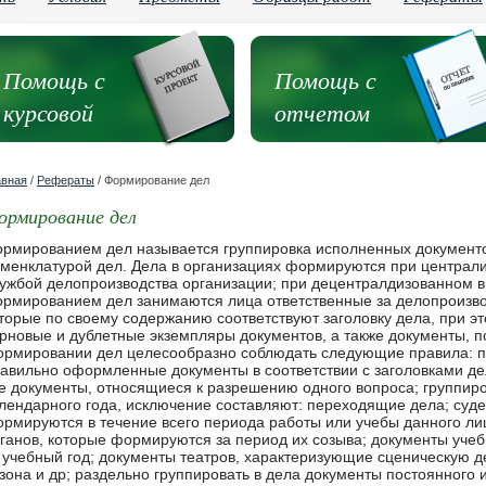
Помощь с
Помощь с
курсовой
отчетом
авная
/
Рефераты
/ Формирование дел
ормирование дел
рмированием дел называется группировка исполненных документов
менклатурой дел. Дела в организациях формируются при централ
ужбой делопроизводства организации; при децентралдизованном в
рмированием дел занимаются лица ответственные за делопроизво
торые по своему содержанию соответствуют заголовку дела, при э
рновые и дублетные экземпляры документов, а также документы, 
рмировании дел целесообразно соблюдать следующие правила: п
авильно оформленные документы в соответствии с заголовками де
е документы, относящиеся к разрешению одного вопроса; группиро
лендарного года, исключение составляют: переходящие дела; суд
рмируются в течение всего периода работы или учебы данного ли
ганов, которые формируются за период их созыва; документы уче
 учебный год; документы театров, характеризующие сценическую д
зона и др; раздельно группировать в дела документы постоянного 