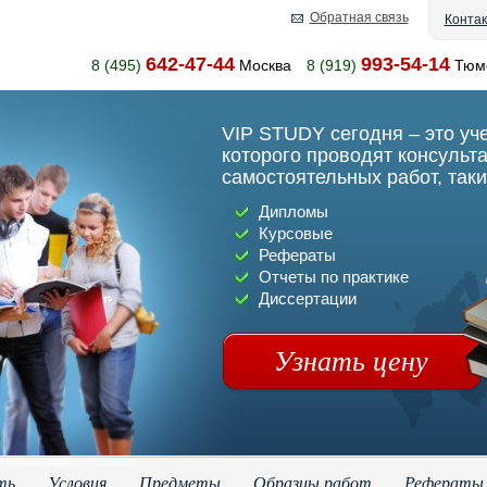
Обратная связь
Конта
642-47-44
993-54-14
8 (495)
Москва
8 (919)
Тюм
VIP STUDY сегодня – это уч
которого проводят консульт
самостоятельных работ, таки
Дипломы
Курсовые
Рефераты
Отчеты по практике
Диссертации
Узнать цену
ть
Условия
Предметы
Образцы работ
Рефераты