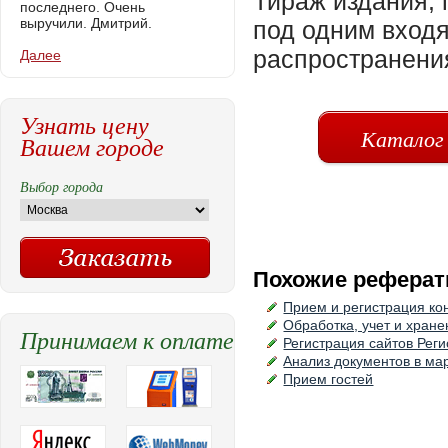
Тираж издания, 
последнего. Очень
выручили. Дмитрий.
под одним вход
распространени
Далее
Узнать цену
Каталог
Вашем городе
Выбор города
Похожие реферат
Прием и регистрация к
Обработка, учет и хран
Принимаем к оплате
Регистрация сайтов Реги
Анализ документов в ма
Прием гостей