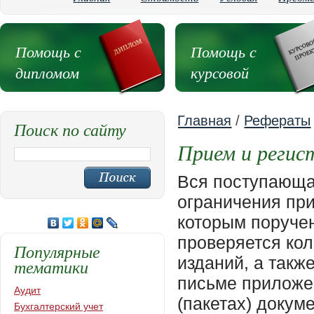
Помощь с
Помощь с
дипломом
курсовой
Главная
/
Рефераты
Поиск по сайту
Прием и регис
Вся поступающа
ограничения при
которым поручен
проверяется кол
Популярные
изданий, а такж
тематики
письме приложен
Аудит
(пакетах) докум
Бухгалтерский учет