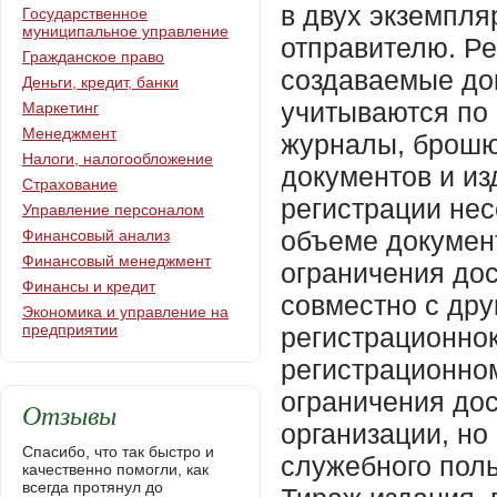
в двух экземпля
Государственное
муниципальное управление
отправителю. Р
Гражданское право
создаваемые док
Деньги, кредит, банки
учитываются по 
Маркетинг
Менеджмент
журналы, брошю
Налоги, налогообложение
документов и из
Страхование
регистрации нес
Управление персоналом
объеме документ
Финансовый анализ
Финансовый менеджмент
ограничения дос
Финансы и кредит
совместно с дру
Экономика и управление на
предприятии
регистрационно
регистрационно
ограничения дос
Отзывы
организации, но
Спасибо, что так быстро и
служебного пол
качественно помогли, как
всегда протянул до