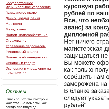
Государственное
курсовую работ
муниципальное управление
рублей по ваш
Гражданское право
Деньги, кредит, банки
Все, что необх
Маркетинг
аванс) за кон
Менеджмент
дипломной раб
Налоги, налогообложение
Нет ничего стр
Страхование
Управление персоналом
магистерская д
Финансовый анализ
защищаться не 
Финансовый менеджмент
Вы можете офор
Финансы и кредит
как только пол
Экономика и управление на
предприятии
сообщить нам о
заморожена на
Отзывы
В бланке заказ
следует указать
Спасибо, что так быстро и
качественно помогли, как
рублей"
всегда протянул до