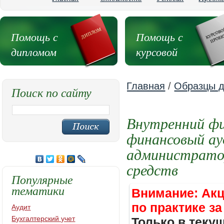
Помощь с
Помощь с
дипломом
курсовой
Главная
/
Образцы д
Поиск по сайту
Внутренний фи
финансовый ау
администрато
средств
Популярные
тематики
Внимание: Акц
по практике за
Аудит
Бухгалтерский учет
Только в теку