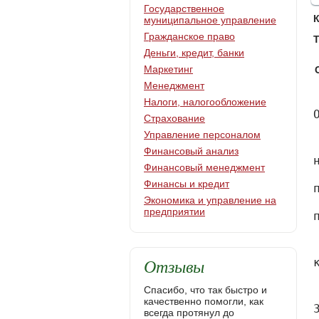
Государственное
муниципальное управление
Гражданское право
Т
Деньги, кредит, банки
Маркетинг
Менеджмент
Налоги, налогообложение
Оглавление

	Введение	2

	Глава 1. Правовые основы учета расчетов по страховым операциям на предприятии	6

	1.1. Нормативно-правовые основы учетов расчетов по операциям предприятия	6

	1.2. Принципы и порядок расчетов по страховым операциям на предприятии	13

	1.3. Экономическая характеристика страховой компании	17

	Глава 2. Анализ расчетов по операциям страхования в страховой компании	25

	2.1. Организация учета в страховой компании	25

	2.2. Синтетический и аналитический учет в страховой компании	30

	2.3. Влияние страховых операций на учетную политику в страховой компании	45

	Глава 3. Анализ процесса учета расчетов по страховым операциям	54

	3.1. Отражение страховых операций в отчетности в страховой компании	54

	3.2. Анализ эффективности учета операций в страховой компании	59

	Закл
Страхование
Управление персоналом
Финансовый анализ
Финансовый менеджмент
Финансы и кредит
Экономика и управление на
предприятии
Отзывы
Спасибо, что так быстро и
качественно помогли, как
всегда протянул до