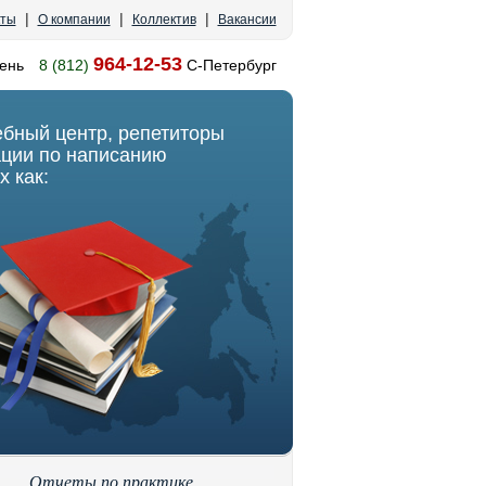
|
|
|
кты
О компании
Коллектив
Вакансии
964-12-53
ень
8 (812)
С-Петербург
ебный центр, репетиторы
ации по написанию
х как:
Отчеты по практике