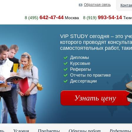
Обратная связь
Конта
642-47-44
993-54-14
8 (495)
Москва
8 (919)
Тюм
VIP STUDY сегодня – это уч
которого проводят консульт
самостоятельных работ, таки
Дипломы
Курсовые
Рефераты
Отчеты по практике
Диссертации
Узнать цену
ть
Условия
Предметы
Образцы работ
Рефераты