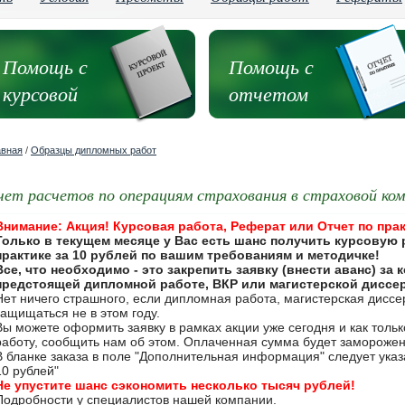
Помощь с
Помощь с
курсовой
отчетом
авная
/
Образцы дипломных работ
чет расчетов по операциям страхования в страховой ко
Внимание: Акция! Курсовая работа, Реферат или Отчет по прак
Только в текущем месяце у Вас есть шанс получить курсовую 
практике за 10 рублей по вашим требованиям и методичке!
Все, что необходимо - это закрепить заявку (внести аванс) за
предстоящей дипломной работе, ВКР или магистерской диссе
Нет ничего страшного, если дипломная работа, магистерская дисс
защищаться не в этом году.
Вы можете оформить заявку в рамках акции уже сегодня и как толь
работу, сообщить нам об этом. Оплаченная сумма будет замороже
В бланке заказа в поле "Дополнительная информация" следует указа
10 рублей"
Не упустите шанс сэкономить несколько тысяч рублей!
Подробности у специалистов нашей компании.