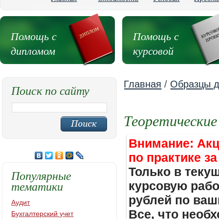
Помощь с
Помощь с
дипломом
курсовой
Главная
/
Образцы д
Поиск по сайту
Теоретические
Внимание: Акц
по практике за
Только в теку
Популярные
тематики
курсовую работ
рублей по ваш
Аудит
Все, что необх
Бухгалтерский учет