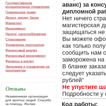
Государственное
аванс) за кон
муниципальное управление
дипломной раб
Гражданское право
Нет ничего стр
Деньги, кредит, банки
Маркетинг
магистерская д
Менеджмент
защищаться не 
Налоги, налогообложение
Вы можете офор
Страхование
как только пол
Управление персоналом
Финансовый анализ
сообщить нам о
Финансовый менеджмент
заморожена на
Финансы и кредит
В бланке заказ
Экономика и управление на
предприятии
следует указать
рублей"
Не упустите ш
Отзывы
Подробности у 
Незаменимая организация
для занятых людей. Спасибо
Код работы:
за помощь. Желаю