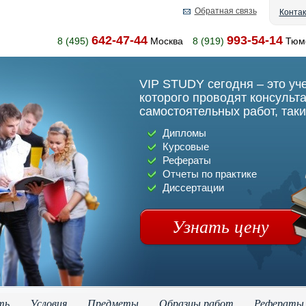
Обратная связь
Конта
642-47-44
993-54-14
8 (495)
Москва
8 (919)
Тюм
VIP STUDY сегодня – это уч
которого проводят консульт
самостоятельных работ, таки
Дипломы
Курсовые
Рефераты
Отчеты по практике
Диссертации
Узнать цену
ть
Условия
Предметы
Образцы работ
Рефераты