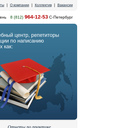
|
|
|
кты
О компании
Коллектив
Вакансии
964-12-53
ень
8 (812)
С-Петербург
ебный центр, репетиторы
ации по написанию
х как:
Отчеты по практике