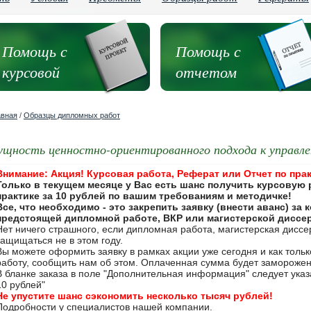
Помощь с
Помощь с
курсовой
отчетом
авная
/
Образцы дипломных работ
ущность ценностно-ориентированного подхода к управле
Внимание: Акция! Курсовая работа, Реферат или Отчет по прак
Только в текущем месяце у Вас есть шанс получить курсовую 
практике за 10 рублей по вашим требованиям и методичке!
Все, что необходимо - это закрепить заявку (внести аванс) за
предстоящей дипломной работе, ВКР или магистерской диссе
Нет ничего страшного, если дипломная работа, магистерская дисс
защищаться не в этом году.
Вы можете оформить заявку в рамках акции уже сегодня и как толь
работу, сообщить нам об этом. Оплаченная сумма будет замороже
В бланке заказа в поле "Дополнительная информация" следует указа
10 рублей"
Не упустите шанс сэкономить несколько тысяч рублей!
Подробности у специалистов нашей компании.