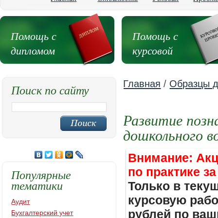
Помощь с
Помощь с
дипломом
курсовой
Главная
/
Образцы д
Поиск по сайту
Развитие позн
дошкольного в
Внимание: Акц
по практике за
Популярные
тематики
Только в теку
курсовую работ
Аудит
рублей по ваш
Бухгалтерский учет