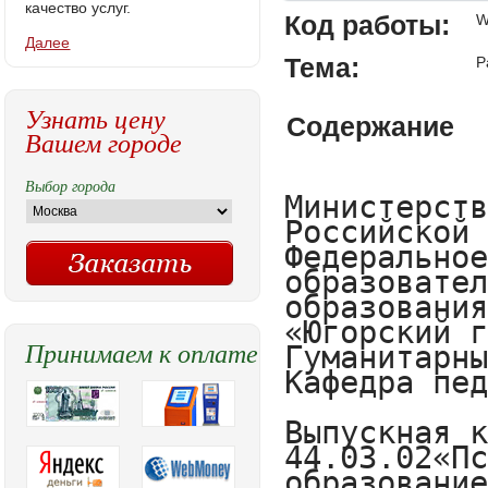
качество услуг.
Код работы:
W
Далее
Тема:
Р
Узнать цену
Содержание
Вашем городе
Выбор города
Министерство образования и науки Российской Федерации
Федеральное государственное бюджетное образовательное учреждение высшего образования
«Югорский государственный университет»
Гуманитарный институт
Кафедра педагогики и психологии

Выпускная квалификационная работа
44.03.02«Психолого-педагогическое образование»

Развитие  познавательного интереса у детей старшего дошкольного возраста








Выполнила:
Полякова А.А. студентка гр. 3541б
Научный руководитель:
Булатова О.В. доцент кафедры педагогики и психологии





Ханты-Мансийск 2018 г.



Оглавление
Введение	………….3
Глава 1. Роль познавательных интересов в старшем дошкольном возрасте	8
1.1.Проблема познавательного интереса в психолого-педагогических исследованиях.
   1.2.Условия развитияпознавательных интересов в старшем дошкольном возрасте 17
            Выводы по 1 главе……………………………………………………. 35
Глава 2. Эмпирическое исследование особенностей развития интересов у детей старшего дошкольного возраста	..37
2.1 Организация и методики исследования познавательного интереса у детей старшего дошкольного возраста
2.2 Анализ результатов исследования  познавательного интереса у детей старшего дошкольного возраста………………………………………….. …38
2.3 Коррекционно-развивающая программа по развитию познавательного интереса  у детей старшего дошкольного возраста в структуре общей способности к обучению …………………………………………………….58
Вывод по 2 главе ……………………………………………………………..70
Заключение …………………………………………………………………...77
Список использованной литературы………………………………………...80
Приложение……………………………………………………………………86






Введение
	Согласно Федеральному государственному образовательному стандарту дошкольного образования (ФГОСДО) в качестве основного принципа дошкольного образования должно быть развитие познавательных интересов и познавательных действий ребёнка в различных видах деятельности.   Образовательная  программа должна гарантировать формирование личности детей дошкольного возраста в различных видах деятельности и трактует познавательное развитие как просветительскую сферу, суть которой раскрывает следующим способом:
   - развитие любознательности и познавательной мотивации;
   - формирование познавательных действий, становление сознания;
   - развитие воображения и творческой активности и т.д.;
   Познавательное развитие детей дошкольного возраста как эволюционный процесс протекает ряд стадий: любопытство, любознательность, этап формирования познавательного интереса,  эта формирования познавательной активности, какие  переходят с кратчайшей к высочайшей в совместной специально организованной деятельности значимого взрослого и ребенка.
   Таким образом, на стадии любопытства дошкольник довольствуется лишь первоначальной ориентировкой, связанной с занимательностью, красочностью, необычностью самого предмета. 
   Любознательность предполагает собой ценное состояние личности, активное видение мира, характеризующееся стремлением ребенка дошкольного возраста проникнуть за пределы первоначально усмотренного и воспринятого, на этом этапе возникают сильные чувства изумления, радости познания, восхищения, удовлетворенности деятельностью. Новым качеством познавательного развития детей дошкольного возраста является познавательный интерес, характеризующийся высокой стабильностью, избирательной нацеленностью на познаваемый предмет, ценной мотивацией, в которой главное место занимают познавательные мотивы; познавательный интерес способствует попаданию дошкольни
Принимаем к оплате