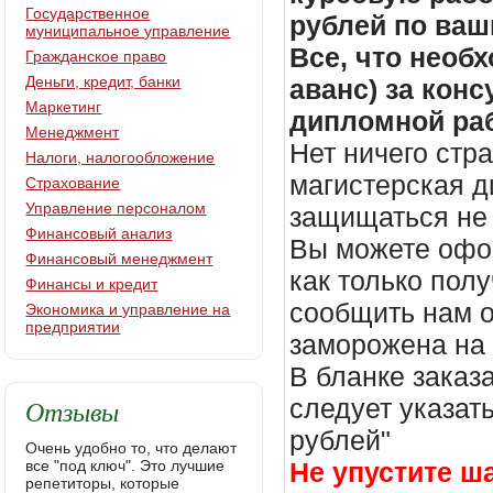
Государственное
рублей по ваш
муниципальное управление
Все, что необх
Гражданское право
Деньги, кредит, банки
аванс) за кон
Маркетинг
дипломной раб
Менеджмент
Нет ничего стр
Налоги, налогообложение
магистерская д
Страхование
Управление персоналом
защищаться не 
Финансовый анализ
Вы можете офор
Финансовый менеджмент
как только пол
Финансы и кредит
сообщить нам о
Экономика и управление на
предприятии
заморожена на
В бланке заказ
Отзывы
следует указать
рублей"
Очень удобно то, что делают
все "под ключ". Это лучшие
Не упустите ш
репетиторы, которые