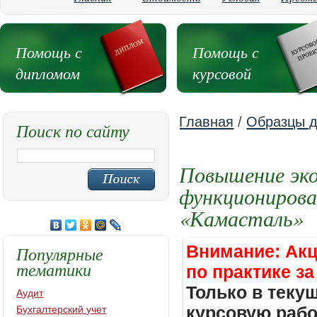
Помощь с
Помощь с
дипломом
курсовой
Главная
/
Образцы д
Поиск по сайту
Повышение эк
функционирова
«Камасталь»
Внимание: Акц
Популярные
тематики
по практике за
Только в теку
Аудит
курсовую работ
Бухгалтерский учет