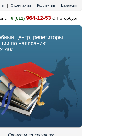
|
|
|
кты
О компании
Коллектив
Вакансии
964-12-53
ень
8 (812)
С-Петербург
ебный центр, репетиторы
ации по написанию
х как:
Отчеты по практике