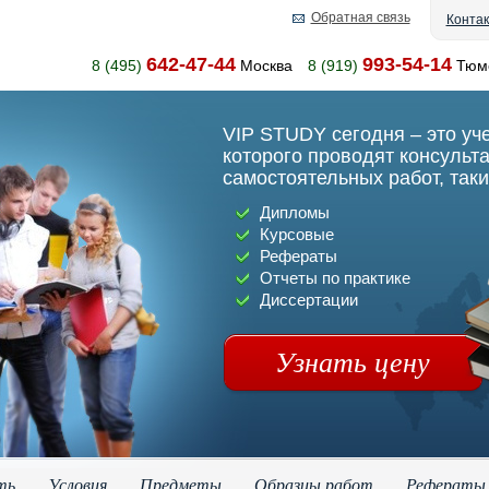
Обратная связь
Конта
642-47-44
993-54-14
8 (495)
Москва
8 (919)
Тюм
VIP STUDY сегодня – это уч
которого проводят консульт
самостоятельных работ, таки
Дипломы
Курсовые
Рефераты
Отчеты по практике
Диссертации
Узнать цену
ть
Условия
Предметы
Образцы работ
Рефераты