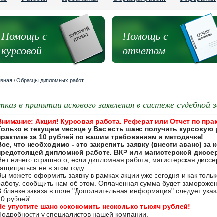
Помощь с
Помощь с
курсовой
отчетом
авная
/
Образцы дипломных работ
тказ в принятии искового заявления в системе судебной
Внимание: Акция! Курсовая работа, Реферат или Отчет по прак
Только в текущем месяце у Вас есть шанс получить курсовую 
практике за 10 рублей по вашим требованиям и методичке!
Все, что необходимо - это закрепить заявку (внести аванс) за
предстоящей дипломной работе, ВКР или магистерской диссе
Нет ничего страшного, если дипломная работа, магистерская дисс
защищаться не в этом году.
Вы можете оформить заявку в рамках акции уже сегодня и как толь
работу, сообщить нам об этом. Оплаченная сумма будет замороже
В бланке заказа в поле "Дополнительная информация" следует указа
10 рублей"
Не упустите шанс сэкономить несколько тысяч рублей!
Подробности у специалистов нашей компании.