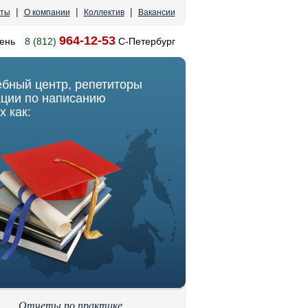
|
|
|
кты
О компании
Коллектив
Вакансии
964-12-53
ень
8 (812)
С-Петербург
ебный центр, репетиторы
ации по написанию
х как:
Отчеты по практике