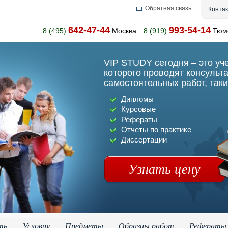
Обратная связь
Конта
642-47-44
993-54-14
8 (495)
Москва
8 (919)
Тюм
VIP STUDY сегодня – это уч
которого проводят консульт
самостоятельных работ, таки
Дипломы
Курсовые
Рефераты
Отчеты по практике
Диссертации
Узнать цену
ть
Условия
Предметы
Образцы работ
Рефераты