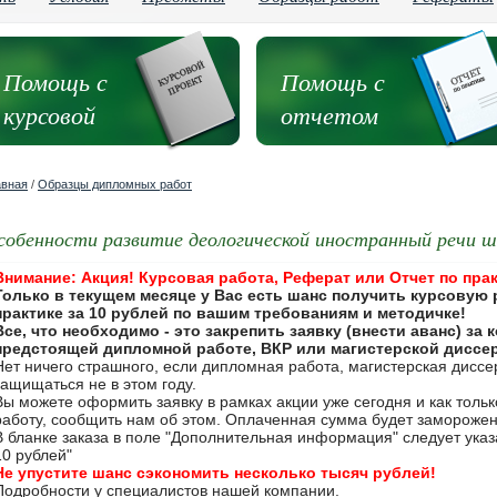
Помощь с
Помощь с
курсовой
отчетом
авная
/
Образцы дипломных работ
собенности развитие деологической иностранный речи шко
Внимание: Акция! Курсовая работа, Реферат или Отчет по прак
Только в текущем месяце у Вас есть шанс получить курсовую 
практике за 10 рублей по вашим требованиям и методичке!
Все, что необходимо - это закрепить заявку (внести аванс) за
предстоящей дипломной работе, ВКР или магистерской диссе
Нет ничего страшного, если дипломная работа, магистерская дисс
защищаться не в этом году.
Вы можете оформить заявку в рамках акции уже сегодня и как толь
работу, сообщить нам об этом. Оплаченная сумма будет замороже
В бланке заказа в поле "Дополнительная информация" следует указа
10 рублей"
Не упустите шанс сэкономить несколько тысяч рублей!
Подробности у специалистов нашей компании.