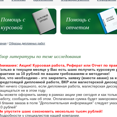
Помощь с
Помощь с
курсовой
отчетом
авная
/
Образцы дипломных работ
бзор литературы по теме исследования
Внимание: Акция! Курсовая работа, Реферат или Отчет по прак
Только в текущем месяце у Вас есть шанс получить курсовую 
практике за 10 рублей по вашим требованиям и методичке!
Все, что необходимо - это закрепить заявку (внести аванс) за
предстоящей дипломной работе, ВКР или магистерской диссе
Нет ничего страшного, если дипломная работа, магистерская дисс
защищаться не в этом году.
Вы можете оформить заявку в рамках акции уже сегодня и как толь
работу, сообщить нам об этом. Оплаченная сумма будет замороже
В бланке заказа в поле "Дополнительная информация" следует указа
10 рублей"
Не упустите шанс сэкономить несколько тысяч рублей!
Подробности у специалистов нашей компании.