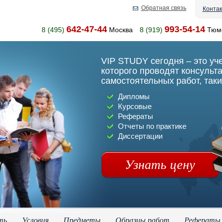
Обратная связь
Конта
642-47-44
993-54-14
8 (495)
Москва
8 (919)
Тюм
VIP STUDY сегодня – это уч
которого проводят консульт
самостоятельных работ, таки
Дипломы
Курсовые
Рефераты
Отчеты по практике
Диссертации
Узнать цену
ть
Условия
Предметы
Образцы работ
Рефераты