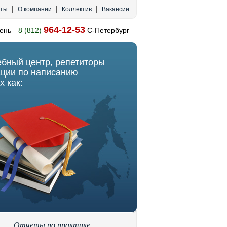
|
|
|
кты
О компании
Коллектив
Вакансии
964-12-53
ень
8 (812)
С-Петербург
ебный центр, репетиторы
ации по написанию
х как:
Отчеты по практике