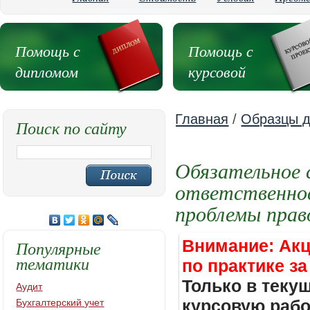
Помощь с
Помощь с
дипломом
курсовой
Главная
/
Образцы д
Поиск по сайту
Обязательное 
ответственнос
проблемы прав
Внимание: Акц
Популярные
тематики
по практике за
Только в теку
Аудит
курсовую работ
Бухгалтерский учет