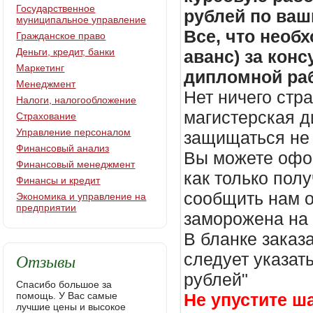
Государственное
рублей по ваш
муниципальное управление
Все, что необх
Гражданское право
Деньги, кредит, банки
аванс) за кон
Маркетинг
дипломной раб
Менеджмент
Нет ничего стр
Налоги, налогообложение
магистерская д
Страхование
Управление персоналом
защищаться не 
Финансовый анализ
Вы можете офор
Финансовый менеджмент
как только пол
Финансы и кредит
сообщить нам о
Экономика и управление на
предприятии
заморожена на
В бланке заказ
Отзывы
следует указать
рублей"
Спасибо большое за
помощь. У Вас самые
Не упустите ш
лучшие цены и высокое