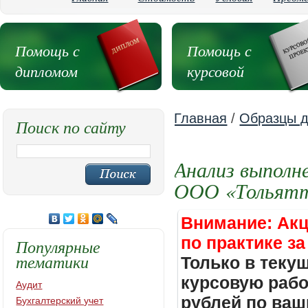
Помощь с
Помощь с
дипломом
курсовой
Главная
/
Образцы д
Поиск по сайту
Анализ выполн
ООО «Тольятт
Внимание: Акц
по практике за
Популярные
тематики
Только в теку
курсовую работ
Аудит
рублей по ваш
Бухгалтерский учет