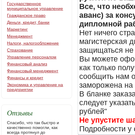
Государственное
Все, что необх
муниципальное управление
аванс) за кон
Гражданское право
дипломной раб
Деньги, кредит, банки
Маркетинг
Нет ничего стр
Менеджмент
магистерская д
Налоги, налогообложение
защищаться не 
Страхование
Управление персоналом
Вы можете офор
Финансовый анализ
как только пол
Финансовый менеджмент
сообщить нам о
Финансы и кредит
заморожена на
Экономика и управление на
предприятии
В бланке заказ
следует указать
рублей"
Отзывы
Не упустите ш
Спасибо, что так быстро и
Подробности у 
качественно помогли, как
всегда протянул до