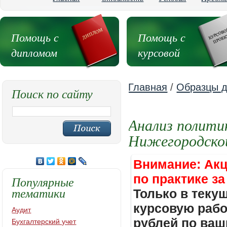
Помощь с
Помощь с
дипломом
курсовой
Главная
/
Образцы д
Поиск по сайту
Анализ полити
Нижегородско
Внимание: Акц
по практике за
Популярные
тематики
Только в теку
курсовую работ
Аудит
рублей по ваш
Бухгалтерский учет