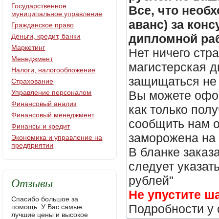
Государственное
Все, что необх
муниципальное управление
аванс) за кон
Гражданское право
дипломной раб
Деньги, кредит, банки
Маркетинг
Нет ничего стр
Менеджмент
магистерская д
Налоги, налогообложение
защищаться не 
Страхование
Управление персоналом
Вы можете офор
Финансовый анализ
как только пол
Финансовый менеджмент
сообщить нам о
Финансы и кредит
заморожена на
Экономика и управление на
предприятии
В бланке заказ
следует указать
рублей"
Отзывы
Не упустите ш
Спасибо большое за
Подробности у 
помощь. У Вас самые
лучшие цены и высокое