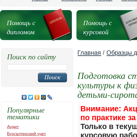
Помощь с
Помощь с
дипломом
курсовой
Главная
/
Образцы д
Поиск по сайту
Подготовка ст
культуры к фи
детьми-сирот
Внимание: Акц
Популярные
тематики
по практике за
Только в теку
Аудит
курсовую работ
Бухгалтерский учет