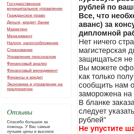
Государственное
рублей по ваш
муниципальное управление
Все, что необх
Гражданское право
Деньги, кредит, банки
аванс) за кон
Маркетинг
дипломной раб
Менеджмент
Нет ничего стр
Налоги, налогообложение
магистерская д
Страхование
Управление персоналом
защищаться не 
Финансовый анализ
Вы можете офор
Финансовый менеджмент
как только пол
Финансы и кредит
сообщить нам о
Экономика и управление на
предприятии
заморожена на
В бланке заказ
Отзывы
следует указать
рублей"
Спасибо большое за
помощь. У Вас самые
Не упустите ш
лучшие цены и высокое