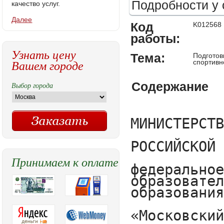
Подробности у 
качество услуг.
Далее
Код
K012568
работы:
Узнать цену
Тема:
Подготов
Вашем городе
спортивн
Содержание
Выбор города
МИНИСТЕРСТВО ОБРАЗОВАНИЯ И НАУКИ 

РОССИЙСКОЙ ФЕДЕРАЦИИ

федеральное государственное бюджетное образовательное учреждение высшего образования

«Московский педагогический государственный университет» (МПГУ)





Институт физической культуры, спорта и здоровья

Кафедра спортивных дисциплин и методики их преподавания









Сарбалаев Альберт Маратович





ПОДГОТОВКА СТУДЕНТОВ – БУДУЩИХ УЧИТЕЛЕЙ ФИЗИЧЕСКОЙ КУЛЬТУРЫ К 

ФИЗКУЛЬТУРНО–СПОРТИВНОЙ РАБОТЕ С ДЕТЬМИ-СИРОТАМИ 





Магистерская диссертация



Направление подготовки 

44.04.02 – «Психолого-педагогическое образование» 



Магистерская программа

«Управление развитием физкультурно-спортивных 

и образовательных организаций»











Научный-руководитель:



Гилев Геннадий Андреевич – 

кандидат педагогических наук

профессор кафедры спортивных дисциплин

и методики их преподавания









Москва – 2017

СОДЕРЖАНИЕ



ВВЕДЕНИЕ………………………………………………………………………………...3

ГЛАВА 1. АНАЛИЗ НАУЧНЫХ ПРЕДСТАВЛЕНИЙ ПО ПРОБЛЕМЕ ПОДГОТОВКИ СТУДЕНТОВ К ФИЗКУЛЬТУРНО-СПОРТИВНОЙ РАБОТЕ С ДЕТЬМИ-СИРОТАМИ И ДЕТЬМИ, ОСТАВШИХСЯ БЕЗ ПОПЕЧЕНИЯ РОДИТЕЛЕЙ………………………………………………………………………………5

Сиротство как социальный феномен. Психолого-педагогические особенности и физическое здоровье детей-сирот и детей, оставшихся без попечения родителей………………………………………………………………………………6

Особенности социализации, воспитания и оздоровления детей-сирот и детей, оставшихся без попечения родителей в условиях детского дома…………………………………………………………………………………….17

Организация, содержание и особенности физического воспитания детей-сирот и детей, оставшихся без попечения родителей………………………………………...20

Вывод по первой главе………………………………………………………………...23

ГЛАВА II. ПРОГРАММА ПОДГОТОВКИ БУДУЩИХ 

УЧИТЕЛЕЙ ФИЗИЧЕСКОЙ КУЛЬТУРЫ 

К РАБОТЕ С ДЕТЬМИ-СИРОТАМИ………………………………………..................24



2.1. Характеристика физической кондиции детей-сирот…………………………………24

2.2. Мотивы участия детей-сирот в физкультурно-спортивной деятельности………….30

2.3. Требования, запросы и пожелания детей-сирот в физкультурно – спортивной деятельности…………………………………………………………………………………32

2.4. Профессиональные трудности начинающих учителей физической культуры в работе с детьми-сиротами……………………………………………………………………………...33

2.5. Опытно-экспериментальная проверка модели подготовки студентов будущих учителей физической культуры к работе с детьми -сиротами…………………………….35

Выводы по второй главе……………………………………………………………………...48

ЗАКЛЮЧЕНИЕ……………………………………………………………………………...49

СПИСОК ЛИТЕРАТУРЫ………………………………………………………………......53





ВВЕДЕНИЕ



Несмотря на увеличение количества детей, оставшихся без попечения родителей, в настоящее время отсутствует специальная профессиональная подготовка педагогов для работы с ними. В этой связи особую актуальность приобретает подготовка специалистов, способных оптимизировать процесс социализации детей-сирот, их адаптацию в сфере физической культуры, спорта и здоровья. На наш взгляд, данную задачу можно решить в рамках обучения студентов по специальности «Физическая культура».

Проблемам профессионального развития и профессиональной подготовки кадров в области будущих учителейфизической культуры на различных этапах и уровнях профессионального образования посвящены труды Д.Г. Барановой, З.З. Веткиной, Л.П. Гамидовой, Д.Ю. Карабалаевой, Т.M. Куликовой, Т.В. Лепехиной, Д.Ш. Минеевой, Д.В. Махуто
Принимаем к оплате