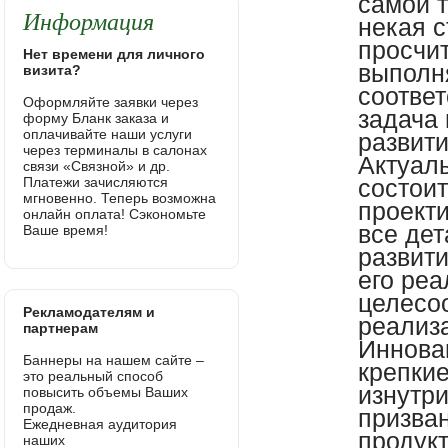
самой 
Информация
некая с
просчи
Нет времени для личного
выполн
визита?
соответ
Оформляйте заявки через
задача
форму Бланк заказа и
оплачивайте наши услуги
развит
через терминалы в салонах
Актуал
связи «Связной» и др.
Платежи зачисляются
состоит
мгновенно. Теперь возможна
проект
онлайн оплата! Сэкономьте
все де
Ваше время!
развити
его реа
целесоо
Рекламодателям и
реализ
партнерам
Иннова
Баннеры на нашем сайте –
крепкие
это реальный способ
изнутр
повысить объемы Ваших
продаж.
призван
Ежедневная аудитория
продукт
наших