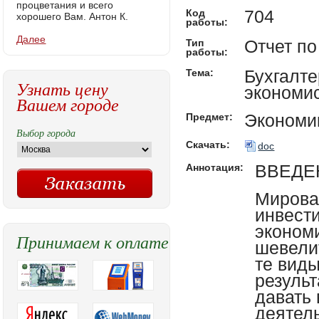
процветания и всего
704
Код
хорошего Вам. Антон К.
работы:
Далее
Отчет по
Тип
работы:
Бухгалте
Тема:
Узнать цену
экономи
Вашем городе
Экономи
Предмет:
Выбор города
Скачать:
doc
ВВЕДЕ
Аннотация:
Мирова
инвест
эконом
Принимаем к оплате
шевели
те виды
результ
давать 
деятел