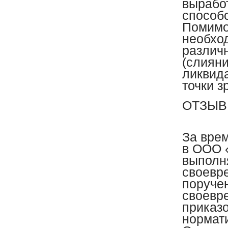
вырабо
способ
Помимо
необхо
различ
(слияни
ликвида
точки 
ОТЗЫВ
За вре
в ООО 
выполн
своевр
поруче
своевр
приказо
нормат