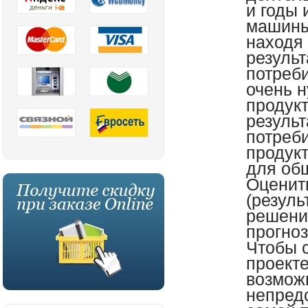
и годы
машины
находя
результ
потреб
очень н
продук
результ
потреб
продукт
для об
Оценить
(резуль
решени
прогно
Чтобы с
проекте
возмож
непре