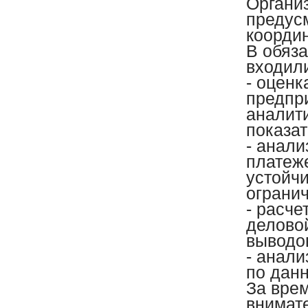
Органи
предус
коорди
В обяза
входил
- оценк
предпр
аналит
показат
- анали
платеж
устойч
ограни
- расче
делово
выводов
- анал
по данн
За врем
внимат