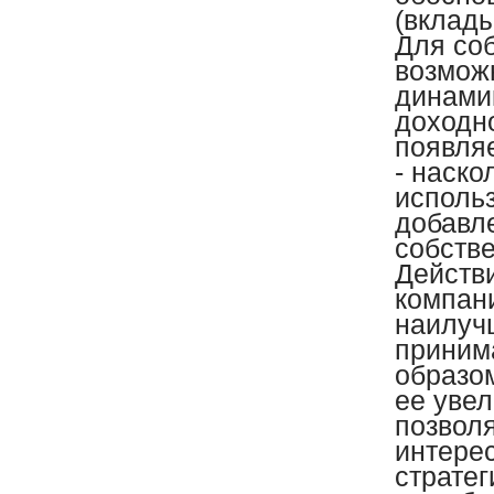
(вклады
Для со
возмож
динами
доходн
появля
- наск
исполь
добавл
собств
Действ
компан
наилуч
приним
образо
ее уве
позвол
интере
стратег