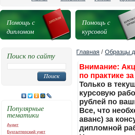
Помощь с
Помощь с
дипломом
курсовой
Главная
/
Образцы д
Поиск по сайту
Внимание: Акц
по практике за
Только в теку
курсовую работ
рублей по ваш
Популярные
Все, что необх
тематики
аванс) за кон
Аудит
дипломной раб
Бухгалтерский учет