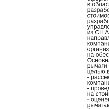
в обла
разраб
стоимос
разраб
управл
из США
направ
компани
органи
на обес
Основн
рычаги
целью 
- расс
компан
- пров
на сто
- оцен
рычага