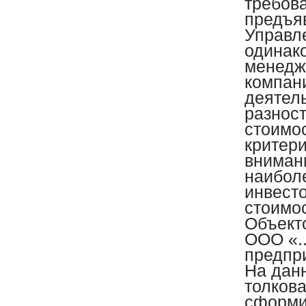
требов
предъя
Управл
одинако
менедже
компан
деятель
разнос
стоимос
критер
вниман
наибол
инвест
стоимос
Объект
ООО «..
предпр
На дан
толкова
сформи