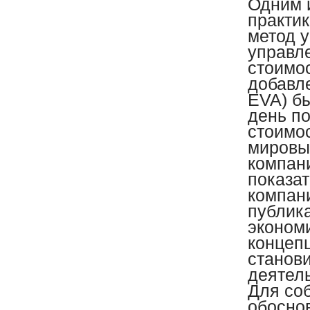
Одним 
практи
метод 
управл
стоимо
добавл
EVA) б
день п
стоимос
мировы
компан
показа
компан
публик
экономи
концеп
станов
деятел
Для со
обосно