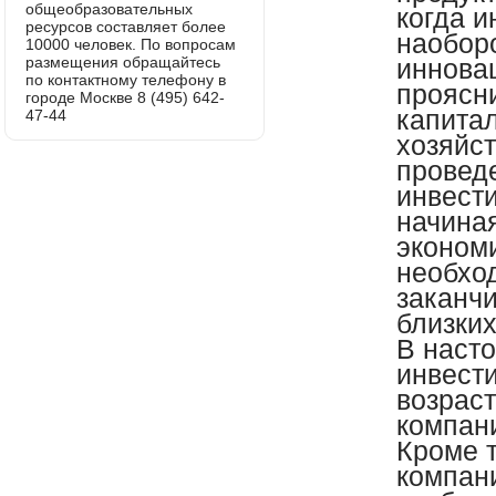
общеобразовательных
когда и
ресурсов составляет более
наобор
10000 человек. По вопросам
размещения обращайтесь
иннова
по контактному телефону в
проясни
городе Москве 8 (495) 642-
капита
47-44
хозяйст
провед
инвест
начиная
эконом
необхо
заканч
близких
В наст
инвест
возраст
компани
Кроме 
компан