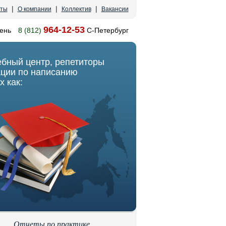
|
|
|
кты
О компании
Коллектив
Вакансии
964-12-53
ень
8 (812)
С-Петербург
ебный центр, репетиторы
ации по написанию
х как:
Отчеты по практике