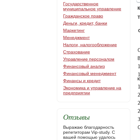
Государственное
муниципальное управление
Гражданское право
Т
Деньги, кредит, банки
Маркетинг
Менеджмент
Налоги, налогообложение
СОДЕРЖАНИЕ

ВВЕДЕНИЕ………………………………………………………………………………..2

1. ВОЗНИКНОВЕНИЕ И ФОРМИРОВАНИЕ ЮРИСПРУДЕНЦИИ…………………5

1.1. Юридическая картина мира: правовая категория и предмет юриспруденции…...5

1.2. Формирование юриспруденции…………………………………………………….11

2. РАЗВИТИЕ ЮРИСПРУДЕНЦИИ……………………………………………………15

2.1. Развитие континентальной юриспруденции……………………….………………15

2.2. Современная юриспруденция и ее научность……………………………………..22 

ЗАКЛЮЧЕНИЕ ……………………………………………………………………….....27

СПИСОК ЛИТЕРАТУРЫ……………………………………………………………….29





































ВВЕДЕНИЕ

Юриспруденция - великая и важная наука всех времен и народов. Каждый закон принимается в установленном законом порядке, общество пользуется этими законами, соблюдает их, нарушает. Но мало кто задается вопросом, о том, как вообще строилас
Страхование
Управление персоналом
Финансовый анализ
Финансовый менеджмент
Финансы и кредит
Экономика и управление на
предприятии
Отзывы
Выражаю благодарность
репетиторам Vip-study. С
вашей помощью удалось