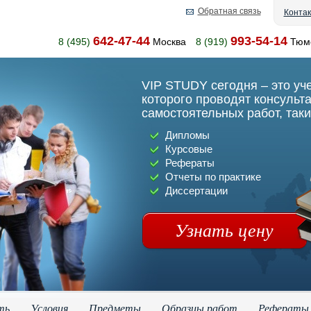
Обратная связь
Конта
642-47-44
993-54-14
8 (495)
Москва
8 (919)
Тюм
VIP STUDY сегодня – это уч
которого проводят консульт
самостоятельных работ, таки
Дипломы
Курсовые
Рефераты
Отчеты по практике
Диссертации
Узнать цену
ть
Условия
Предметы
Образцы работ
Рефераты