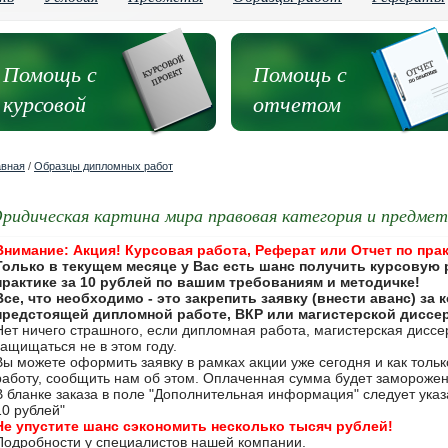
Помощь с
Помощь с
курсовой
отчетом
авная
/
Образцы дипломных работ
ридическая картина мира правовая категория и предме
Внимание: Акция! Курсовая работа, Реферат или Отчет по прак
Только в текущем месяце у Вас есть шанс получить курсовую 
практике за 10 рублей по вашим требованиям и методичке!
Все, что необходимо - это закрепить заявку (внести аванс) за
предстоящей дипломной работе, ВКР или магистерской диссе
Нет ничего страшного, если дипломная работа, магистерская дисс
защищаться не в этом году.
Вы можете оформить заявку в рамках акции уже сегодня и как толь
работу, сообщить нам об этом. Оплаченная сумма будет замороже
В бланке заказа в поле "Дополнительная информация" следует указа
10 рублей"
Не упустите шанс сэкономить несколько тысяч рублей!
Подробности у специалистов нашей компании.