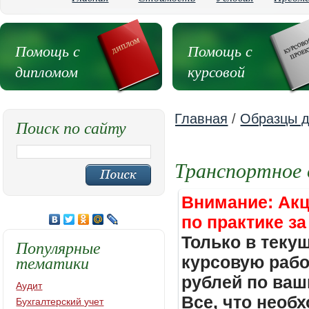
Помощь с
Помощь с
дипломом
курсовой
Главная
/
Образцы д
Поиск по сайту
Транспортное 
Внимание: Акц
по практике за
Только в теку
Популярные
тематики
курсовую работ
рублей по ваш
Аудит
Все, что необх
Бухгалтерский учет