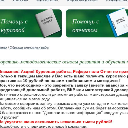
Помощь с
Помощь с
курсовой
отчетом
авная
/
Образцы дипломных работ
еоретико-методологические основы развития и обучения 
Внимание: Акция! Курсовая работа, Реферат или Отчет по прак
Только в текущем месяце у Вас есть шанс получить курсовую 
практике за 10 рублей по вашим требованиям и методичке!
Все, что необходимо - это закрепить заявку (внести аванс) за
предстоящей дипломной работе, ВКР или магистерской диссе
Нет ничего страшного, если дипломная работа, магистерская дисс
защищаться не в этом году.
Вы можете оформить заявку в рамках акции уже сегодня и как толь
работу, сообщить нам об этом. Оплаченная сумма будет замороже
В бланке заказа в поле "Дополнительная информация" следует указа
10 рублей"
Не упустите шанс сэкономить несколько тысяч рублей!
Подробности у специалистов нашей компании.