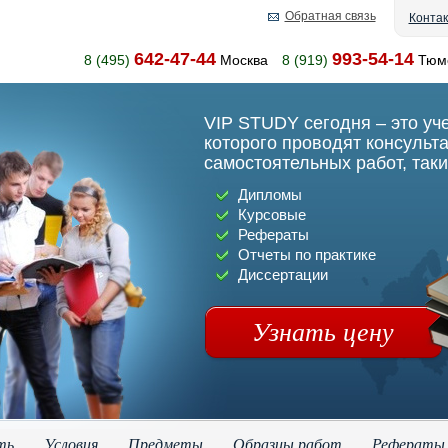
Обратная связь
Конта
642-47-44
993-54-14
8 (495)
Москва
8 (919)
Тюм
VIP STUDY сегодня – это уч
которого проводят консульт
самостоятельных работ, таки
Дипломы
Курсовые
Рефераты
Отчеты по практике
Диссертации
Узнать цену
ть
Условия
Предметы
Образцы работ
Рефераты