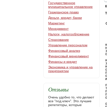
Государственное
муниципальное управление
Гражданское право
Т
Деньги, кредит, банки
Маркетинг
Менеджмент
Налоги, налогообложение
     Введение
     В настоящее время стремительно развивается бизнес и растет конкуренция. Задачей любой компании является не только выживание, но и сохранение конкурентоспособности. Успех предприятия напрямую зависит от эффективности работы его сотрудников. Поэтому проблема обучения и развития персонала актуальна для многих компаний.
     Актуальность выбранной темы исследования - очень быстро изменяются как внешние условия (экономическая политика государства, законодательство и система налогообложения, появляются новые конкуренты и т. п.) так и внутренние условия функционирования организации (реструктуризация предприятий, технологические изменения, появление новых рабочих мест и др.) что ставит большинство российских организаций перед необходимостью подготовки персонала к сегодняшним и завтрашним изменениям.
     Достижение долгосрочных и краткосрочных целей, необходимость повышения конкурентоспособности и проведение организационных изменений требуют опоры на хорошо спланированную и четко организованную работу по обучению персонала и его развитие. Кроме того, обучение призвано повышать уровень трудовой мотивации, приверженности персонала своей организации и включенности в ее дела.
     Несмотря на сложное финансовое положение многих российских организаций в период перехода к работе в условиях рыночных отношений, расходы, связанные с обучением персонала, начинают рассматриваться как приоритетные и необходимые. Все больше организаций проводит широкомасштабное обучение персонала разных уровней, понимая, что именно обученный, высококвалифицированный персонал и будет решающим 
Страхование
Управление персоналом
Финансовый анализ
Финансовый менеджмент
Финансы и кредит
Экономика и управление на
предприятии
Отзывы
Очень удобно то, что делают
все "под ключ". Это лучшие
репетиторы, которые