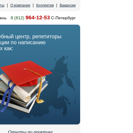
|
|
|
кты
О компании
Коллектив
Вакансии
964-12-53
ень
8 (812)
С-Петербург
ебный центр, репетиторы
ации по написанию
х как:
Отчеты по практике