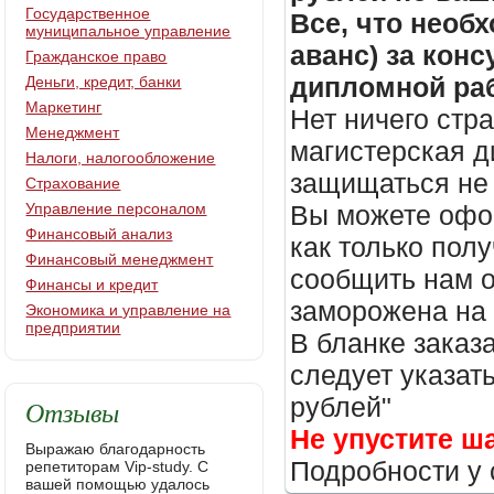
Государственное
Все, что необх
муниципальное управление
аванс) за кон
Гражданское право
дипломной раб
Деньги, кредит, банки
Маркетинг
Нет ничего стр
Менеджмент
магистерская д
Налоги, налогообложение
защищаться не 
Страхование
Управление персоналом
Вы можете офор
Финансовый анализ
как только пол
Финансовый менеджмент
сообщить нам о
Финансы и кредит
заморожена на
Экономика и управление на
предприятии
В бланке заказ
следует указать
рублей"
Отзывы
Не упустите ш
Выражаю благодарность
Подробности у 
репетиторам Vip-study. С
вашей помощью удалось