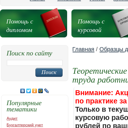
Помощь с
Помощь с
дипломом
курсовой
Главная
/
Образцы д
Поиск по сайту
Теоретические
труда работни
Внимание: Акц
по практике за
Популярные
тематики
Только в теку
курсовую работ
Аудит
рублей по ваш
Бухгалтерский учет