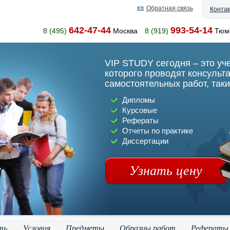
Обратная связь
Конта
642-47-44
993-54-14
8 (495)
Москва
8 (919)
Тюм
VIP STUDY сегодня – это уч
которого проводят консульт
самостоятельных работ, таки
Дипломы
Курсовые
Рефераты
Отчеты по практике
Диссертации
Узнать цену
ть
Условия
Предметы
Образцы работ
Рефераты