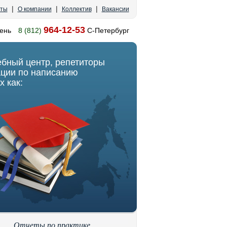
|
|
|
кты
О компании
Коллектив
Вакансии
964-12-53
ень
8 (812)
С-Петербург
ебный центр, репетиторы
ации по написанию
х как:
Отчеты по практике