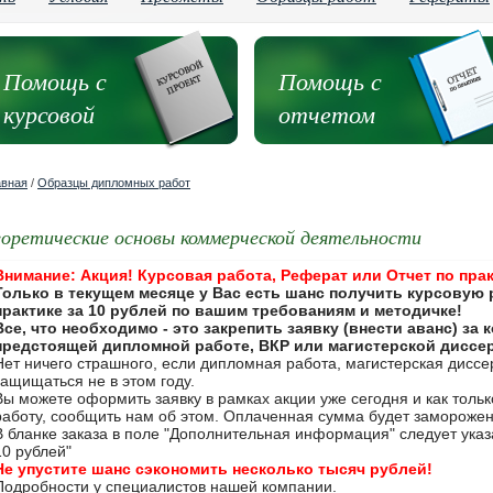
Помощь с
Помощь с
курсовой
отчетом
авная
/
Образцы дипломных работ
еоретические основы коммерческой деятельности
Внимание: Акция! Курсовая работа, Реферат или Отчет по прак
Только в текущем месяце у Вас есть шанс получить курсовую 
практике за 10 рублей по вашим требованиям и методичке!
Все, что необходимо - это закрепить заявку (внести аванс) за
предстоящей дипломной работе, ВКР или магистерской диссе
Нет ничего страшного, если дипломная работа, магистерская дисс
защищаться не в этом году.
Вы можете оформить заявку в рамках акции уже сегодня и как толь
работу, сообщить нам об этом. Оплаченная сумма будет замороже
В бланке заказа в поле "Дополнительная информация" следует указа
10 рублей"
Не упустите шанс сэкономить несколько тысяч рублей!
Подробности у специалистов нашей компании.