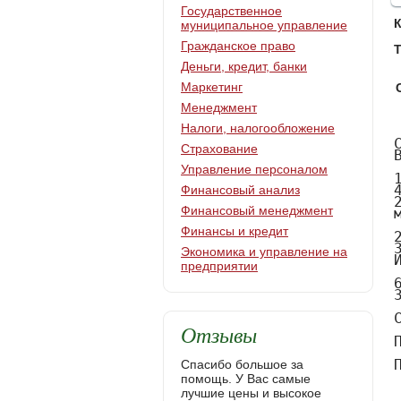
Государственное
муниципальное управление
Гражданское право
Т
Деньги, кредит, банки
Маркетинг
Менеджмент
Налоги, налогообложение
Содержание
ВВЕДЕНИЕ

1.Теоретические основы коммерческой деятельности………………………..
4
2.Организационно-экономическая характеристика ИП Стародубова С.С. магазина «Антей»………………………………………………………………..

20
3.Направления совершенствования организации коммерческой деятельности ИП Стародубова С.С.  магазина «Антей»……………………..

60
Заключение ………………………………………………………………………

Список использованных источников…………………………………………...

Приложение А……………………………………………………………………

Приложение Б……………………………………………………………………




Задание 

Введение
     Коммерческую деятельность нельзя сводить только к реализационным или торгово-закупочным операциям, которые составляют только часть, хотя и основную, данной деятельности. С развитием товарно-денежных отношений резко увеличилось разнообразие форм коммерческой деятельности. В процессе
Страхование
Управление персоналом
Финансовый анализ
Финансовый менеджмент
Финансы и кредит
Экономика и управление на
предприятии
Отзывы
Спасибо большое за
помощь. У Вас самые
лучшие цены и высокое