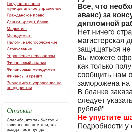
Государственное
Все, что необх
муниципальное управление
аванс) за кон
Гражданское право
дипломной раб
Деньги, кредит, банки
Маркетинг
Нет ничего стр
Менеджмент
магистерская д
Налоги, налогообложение
защищаться не 
Страхование
Управление персоналом
Вы можете офор
Финансовый анализ
как только пол
Финансовый менеджмент
сообщить нам о
Финансы и кредит
заморожена на
Экономика и управление на
предприятии
В бланке заказ
следует указать
рублей"
Отзывы
Не упустите ш
Спасибо, что так быстро и
Подробности у 
качественно помогли, как
всегда протянул до