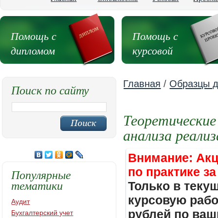
Помощь с
Помощь с
дипломом
курсовой
Главная
/
Образцы д
Поиск по сайту
Теоретические
анализа реализ
Внимание: Акц
по практике за
Популярные
тематики
Только в теку
курсовую работ
Аудит
рублей по ваш
Бухгалтерский учет