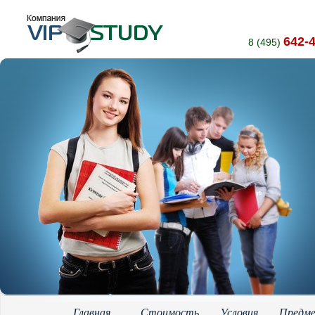
642-
8 (495)
Главная
Стоимость
Условия
Предм