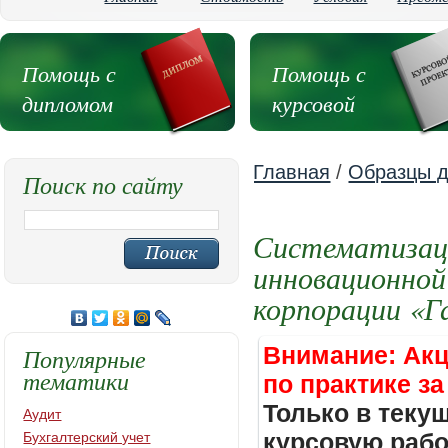
Помощь с
Помощь с
дипломом
курсовой
Главная
/
Образцы д
Поиск по сайту
Систематизаци
инновационной
корпорации «Г
Внимание: Акц
Популярные
тематики
по практике за
Только в теку
Аудит
курсовую работ
Бухгалтерский учет