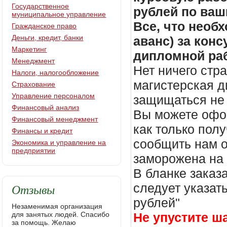
Государственное
рублей по ваш
муниципальное управление
Все, что необх
Гражданское право
Деньги, кредит, банки
аванс) за кон
Маркетинг
дипломной раб
Менеджмент
Нет ничего стр
Налоги, налогообложение
магистерская д
Страхование
Управление персоналом
защищаться не 
Финансовый анализ
Вы можете офор
Финансовый менеджмент
как только пол
Финансы и кредит
сообщить нам о
Экономика и управление на
предприятии
заморожена на
В бланке заказ
Отзывы
следует указать
рублей"
Незаменимая организация
для занятых людей. Спасибо
Не упустите ш
за помощь. Желаю