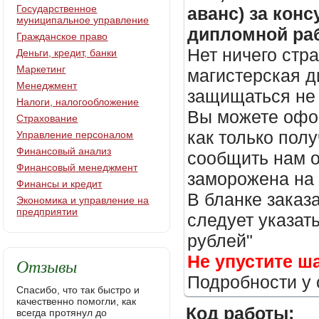
Государственное
аванс) за кон
муниципальное управление
дипломной раб
Гражданское право
Нет ничего стр
Деньги, кредит, банки
Маркетинг
магистерская д
Менеджмент
защищаться не 
Налоги, налогообложение
Вы можете офор
Страхование
как только пол
Управление персоналом
Финансовый анализ
сообщить нам о
Финансовый менеджмент
заморожена на
Финансы и кредит
В бланке заказ
Экономика и управление на
предприятии
следует указать
рублей"
Не упустите ш
Отзывы
Подробности у 
Спасибо, что так быстро и
качественно помогли, как
Код работы:
всегда протянул до