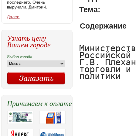
последнего. Очень
выручили. Дмитрий.
Тема:
Далее
Содержание
Узнать цену
Вашем городе
Министерство образования и науки Российской Федерации ФГБОУ ВО «РЭУ им. Г.В. Плеханова» Факультет «Экономики торговли и товароведения» Кафедра торговой политики








КУРСОВАЯ РАБОТА

По дисциплине «Коммерция в сфере обращения»

На тему: «Сфера обращения в условиях усиления влияния торговых сетей»









Выполнила:

студентка группы 26Д-ТО-32/17

очной формы обучения

Факультета Экономики торговли и товароведения Брызгалова Анастасия Геннадиевна


Научный руководитель: к. т. н., доцент Никишин Александр Федорович





Москва


2018

Содержание




Введение	3

Глава 1. Сфера обращения и ее роль в современных условиях	5

1.1 Сфера товарного обращения: понятие и функции	5

1.2 Сущность товарного обращения, его формы, структура и субъекты	6

1.3 Торговля и ее роль в сфере обращения	8

1.4 Коммерческая деятельность в сфере товарного обращения	10

1.5. Торговые сети	13

Глава 2. Влияние развития торговой сети IKEA на сферу обращения

Российской Федерации	20

2.1 Сфера обращения в условиях развития торговых сетей	20

2.2 Анализ влияния развития торговой сети IKEA на сферу обращения	27

2.3 Перспективы развития торговых сетей Российской Федерации	29

Заключение	34

Список литературы	35


































2


Введение



     В курсовой работе будет рассмотрено усиление влияния и функционирования рынка сетевой розничной торговли в настоящее время.

Актуальность исследования обуславливается тем, что сфера розничной торговли является динамичной и высокодоходной отраслью российской экономики, она оказывает непосредственное влияние на уровень жизни населения страны и ее регионов, вместе с тем увеличивается темп жизни и люди стараются экономить время, а также на развитие и функционирование производственной сферы.

     Розничная торговля демонстрирует динамику доходов населения и потребительских цен. С каждым годом розничная сетевая торговля развивается большими темпами, за последний год объем торговли через супермаркеты, гипермаркеты и универсамы увеличился в 2 раза, что показывает развитие в нашей стране и регионах сетевой розничной торговли

и сокращение доли различных рынков. Происходит проникновение западных торговых сетей на основе франчайзинга и потребители постепенно переходят на западные стандарты обслуживания и предпочитают современные форматы, которые позволяют экономить время, деньги, получать качественные услуги в одном месте.

     Российские сети продолжают проникать в регионы и это позволяет им диверсифицировать риски, повысить выручку, усилить имидж компании как национального игрока, получить конкурентное преимущество от выхода на рынок первыми.

     Торговые сети позволяют быстро и удобно получать нужные товары и услуги с наименьшей затратой времени рядом с домом или местом работы.

     Целью исследования является выявить достоинства и недостатки (перспективы)развития торговых сетей.

Основными задачами, поставленными для достижения цели можно считать:

3

- рассмотрение теоретических аспектов сферы обращения и торговых сетей; -провести анализ развития торговых сетей в РФ;

-рассмотреть ситуацию на рынке мебели, на примере торговой сети IKEA;

- сформулировать достоинства и недостатки развития торговых сетей Теоретической и методологической основой исследования послужили труды отечественных и зарубежных ученых, материалы представителей компании

IKEA, данные статистических отчетностей.

























































Выбор города
Принимаем к оплате