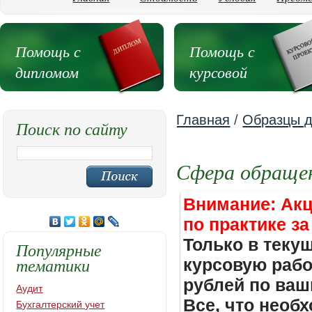
Помощь с
Помощь с
дипломом
курсовой
Главная
/
Образцы д
Поиск по сайту
Сфера обращен
Внимание: Акц
по практике за
Только в теку
Популярные
тематики
курсовую работ
рублей по ваш
Аудит
Все, что необх
Бухгалтерский учет