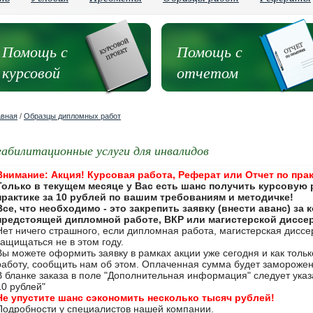
Помощь с
Помощь с
курсовой
отчетом
авная
/
Образцы дипломных работ
еабилитационные услуги для инвалидов
Внимание: Акция! Курсовая работа, Реферат или Отчет по прак
Только в текущем месяце у Вас есть шанс получить курсовую 
практике за 10 рублей по вашим требованиям и методичке!
Все, что необходимо - это закрепить заявку (внести аванс) за
предстоящей дипломной работе, ВКР или магистерской диссе
Нет ничего страшного, если дипломная работа, магистерская дисс
защищаться не в этом году.
Вы можете оформить заявку в рамках акции уже сегодня и как толь
работу, сообщить нам об этом. Оплаченная сумма будет замороже
В бланке заказа в поле "Дополнительная информация" следует указа
10 рублей"
Не упустите шанс сэкономить несколько тысяч рублей!
Подробности у специалистов нашей компании.