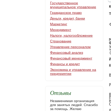
Государственное
муниципальное управление
Гражданское право
Т
Деньги, кредит, банки
Маркетинг
Менеджмент
Налоги, налогообложение
МИНОБРНАУКИ РОССИИ
Федеральное государственное бюджетное образовательное
учреждение высшего образования
«Ижевский государственный технический университет имени М.Т. Калашникова»
(ФГБОУ ВО «ИжГТУ имени М.Т. Калашникова»)

Институт непрерывного профессионального образования

Кафедра «Гражданское право и правовое регулирование экономических отношений в промышленности»


ВЫПУСКНАЯ КВАЛИФИКАЦИОННАЯ РАБОТА


Реабилитационные услуги для инвалидов

Страхование
Управление персоналом
Финансовый анализ
Финансовый менеджмент
Финансы и кредит
Экономика и управление на
предприятии
Отзывы
Незаменимая организация
для занятых людей. Спасибо
за помощь. Желаю