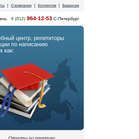
|
|
|
кты
О компании
Коллектив
Вакансии
964-12-53
ень
8 (812)
С-Петербург
ебный центр, репетиторы
ации по написанию
х как:
Отчеты по практике