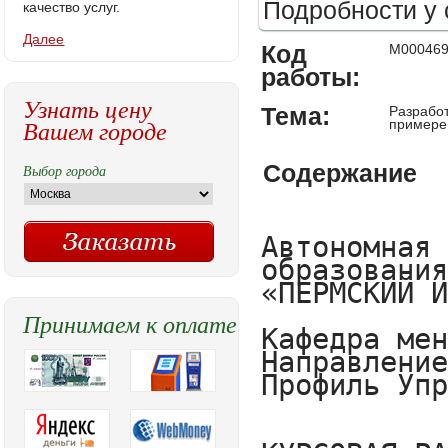
Подробности у 
качество услуг.
Далее
Код
M00046
работы:
Узнать цену
Тема:
Разрабо
Вашем городе
примере
Содержание
Выбор города
Автономная некоммерческая организация высшего образования
«ПЕРМСКИЙ ИНСТИТУТ ЭКОНОМИКИ И ФИНАНСОВ»

Кафедра менеджмента
Направление Менеджмент
Профиль Управление малым бизнесом 


КУРСОВАЯ РАБОТА

по дисциплине  «СТРАТЕГИЧЕСКИЙ МЕНЕДЖМЕНТ»
                (наименование дисциплины)
Тема: Разработка бизнес – плана как инструмент внутрифирменного планирования (на примере субъекта малого бизнеса)
(наименование темы)

Выполнил(а) студент(ка) 2 курса, группы М1-14-Д(И)
Каманова Людмила Ивановна
(фамилия, имя отчество)

Руководитель работы ________________________________________________________
(ученая степень, звание, инициалы, фамилия)

К защите__________________________
(дата, подпись руководителя)

Работа защищена с оценкой__________
____________________	______________
  (подпись руководителя)                  Ф.И.О.

«___» __________________20__г.

Пермь 2016г


ОГЛАВЛЕНИЕ

ВВЕДЕНИЕ	3
ГЛАВА 1. ТЕОРЕТИЧЕСКИЕ ОСНОВЫ ВНУТРИФИРМЕННОГО ПЛАНИРОВАНИЯ 
1.1 Сущность, цели и задачи бизнес-планирования на предприятии…………5
1.2 Специфика бизнес-планирования на предприятиях малого бизнеса……11
ГЛАВА 2. РАЗРАБОТКА БИЗНЕС – ПЛАНА МАССАЖНОГО САЛОНА «SENSE                      15
2.1 Резюме	15
2.2 Описание предприятия	16
2.3 Описание услуг	18
2.4 Оценка конкуренции и маркетинг………………………………………….22
2.5 Организационный план……………………………………………………..24
2.6 Производственный план………………………………………………….....27
2.7 Налогообложение…………………………………………………………....31
2.8 Финансовый план…………………………………………………………...33
2.9 Эффективность проекта…………………………………………………….34
ЗАКЛЮЧЕНИЕ	36
СПИСОК ИСПОЛЬЗОВАННЫХ ИСТОЧНИКОВ	38
ПРИЛОЖЕНИЕ 1	42
ПРИЛОЖЕНИЕ 2	44



ВВЕДЕНИЕ
     Внутрифирменное планирование в условиях рынка представляет собой процесс научного обоснования стратегических и тактических целей хозяйствующего субъекта, выбор оптимальных путей их достижения в соответствии с имеющимися ресурсами.
     В условиях рынка нереально добиться стабильного успеха в бизнесе, если не планировать эффективно его развития, не аккумулировать постоянно информацию о собственных состоянии и перспективах, о состоянии целевых рынков, положении на них конкурентов и так далее. Необходимо не только точно представлять свои потребности на перспективу в материальных, трудовых, интеллектуальных, финансовых ресурсах, но и предусматривать источники их получения, уметь выявлять эффективность использования ресурсов в процессе работы предприятия.
     Прежде, при наличии государств
Принимаем к оплате