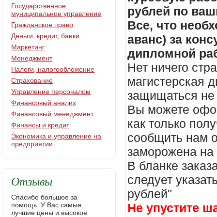
Государственное
рублей по ваш
муниципальное управление
Все, что необх
Гражданское право
Деньги, кредит, банки
аванс) за кон
Маркетинг
дипломной раб
Менеджмент
Нет ничего стр
Налоги, налогообложение
магистерская д
Страхование
Управление персоналом
защищаться не 
Финансовый анализ
Вы можете офор
Финансовый менеджмент
как только пол
Финансы и кредит
сообщить нам о
Экономика и управление на
предприятии
заморожена на
В бланке заказ
Отзывы
следует указать
рублей"
Спасибо большое за
помощь. У Вас самые
Не упустите ш
лучшие цены и высокое