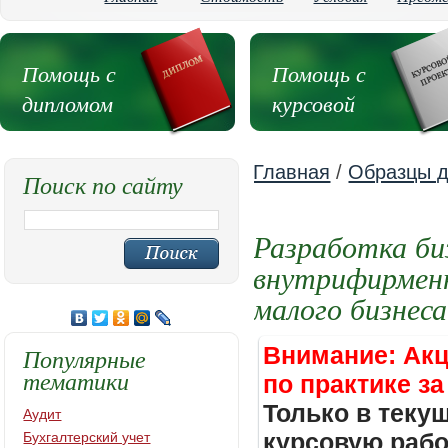
Помощь с
Помощь с
дипломом
курсовой
Главная
/
Образцы д
Поиск по сайту
Разработка би
внутрифирменн
малого бизнеса
Внимание: Акц
Популярные
тематики
по практике за
Только в теку
Аудит
курсовую работ
Бухгалтерский учет