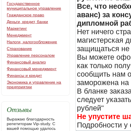
Государственное
Все, что необх
муниципальное управление
аванс) за кон
Гражданское право
дипломной раб
Деньги, кредит, банки
Маркетинг
Нет ничего стр
Менеджмент
магистерская д
Налоги, налогообложение
защищаться не 
Страхование
Управление персоналом
Вы можете офор
Финансовый анализ
как только пол
Финансовый менеджмент
сообщить нам о
Финансы и кредит
заморожена на
Экономика и управление на
предприятии
В бланке заказ
следует указать
рублей"
Отзывы
Не упустите ш
Выражаю благодарность
Подробности у 
репетиторам Vip-study. С
вашей помощью удалось