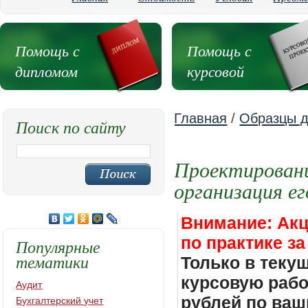
Помощь с
Помощь с
дипломом
курсовой
Главная
/
Образцы д
Поиск по сайту
Проектировани
организация е
Внимание: Акц
по практике за
Популярные
тематики
Только в теку
курсовую работ
Аудит
рублей по ваш
Бухгалтерский учет