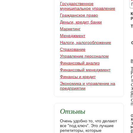
Государственное
муниципальное управление
Гражданское право
Деньги, кредит, банки
Т
Маркетинг
Менеджмент
Налоги, налогообложение
Страхование
Управление персоналом
Введение

Термин "гражданское право" возник давно,известен со времён Древнего Рима и происходит от латинского выражения jus civile - "право гражданское", под которым понималось право римских граждан. Позднее термин получил всеобщее распространение, употребляется в различных системах права, содержание в определённой мере меняется с изменением экономических, политических и культурных условий жизни того или иного общества. В современном праве термин "гражданское право" многозначен. Под ним понимают, в частности: а) отрасль права как определенную совокупность правовых норм; б) науку как систему знаний, идей, представлений о гражданско-правовых явлениях; в) учебную дисциплину.

       Различие отраслей права - два основных вопроса: какие именно отношения регулирует отрасль права - предмет правового регулирования, и как регулирует - наиболее общие правовые приемы использует, или в чем заключается метод правового регулирования. С помощью предмета и метода можно не только выделить гражданское 
Финансовый анализ
Финансовый менеджмент
Финансы и кредит
Экономика и управление на
предприятии
Отзывы
Очень удобно то, что делают
все "под ключ". Это лучшие
репетиторы, которые