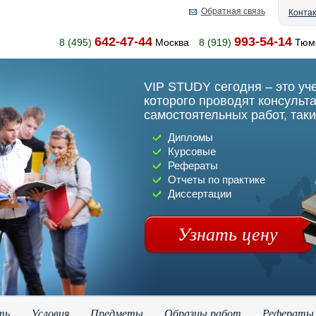
Обратная связь
Конта
642-47-44
993-54-14
8 (495)
Москва
8 (919)
Тюм
VIP STUDY сегодня – это уч
которого проводят консульт
самостоятельных работ, таки
Дипломы
Курсовые
Рефераты
Отчеты по практике
Диссертации
Узнать цену
ть
Условия
Предметы
Образцы работ
Рефераты