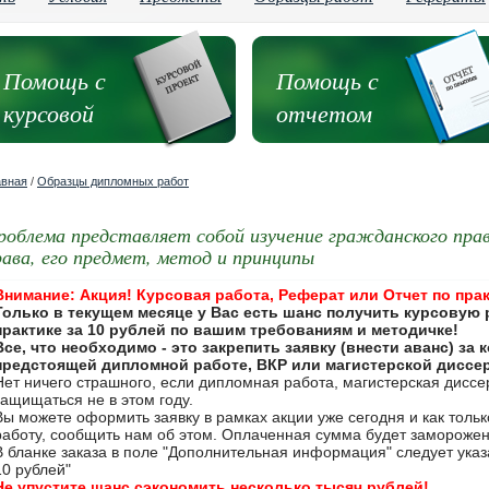
Помощь с
Помощь с
курсовой
отчетом
авная
/
Образцы дипломных работ
роблема представляет собой изучение гражданского пра
рава, его предмет, метод и принципы
Внимание: Акция! Курсовая работа, Реферат или Отчет по прак
Только в текущем месяце у Вас есть шанс получить курсовую 
практике за 10 рублей по вашим требованиям и методичке!
Все, что необходимо - это закрепить заявку (внести аванс) за
предстоящей дипломной работе, ВКР или магистерской диссе
Нет ничего страшного, если дипломная работа, магистерская дисс
защищаться не в этом году.
Вы можете оформить заявку в рамках акции уже сегодня и как толь
работу, сообщить нам об этом. Оплаченная сумма будет замороже
В бланке заказа в поле "Дополнительная информация" следует указа
10 рублей"
Не упустите шанс сэкономить несколько тысяч рублей!