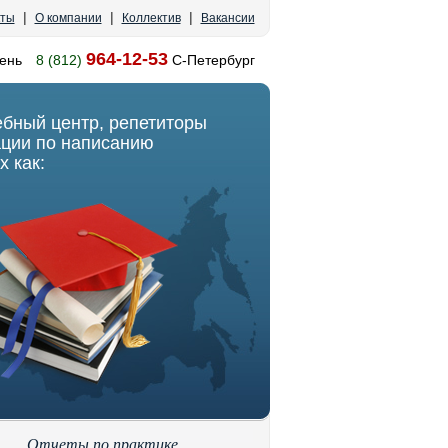
|
|
|
кты
О компании
Коллектив
Вакансии
964-12-53
ень
8 (812)
С-Петербург
ебный центр, репетиторы
ации по написанию
х как:
Отчеты по практике