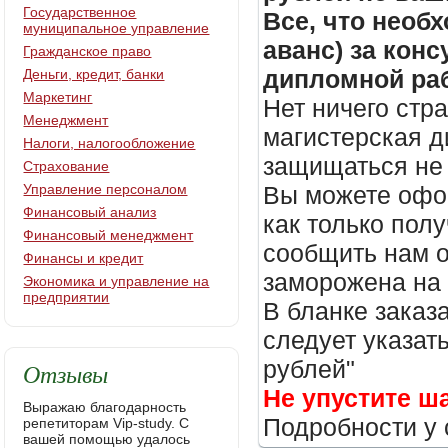
Государственное
Все, что необх
муниципальное управление
аванс) за кон
Гражданское право
дипломной раб
Деньги, кредит, банки
Маркетинг
Нет ничего стр
Менеджмент
магистерская д
Налоги, налогообложение
защищаться не 
Страхование
Управление персоналом
Вы можете офор
Финансовый анализ
как только пол
Финансовый менеджмент
сообщить нам о
Финансы и кредит
заморожена на
Экономика и управление на
предприятии
В бланке заказ
следует указать
рублей"
Отзывы
Не упустите ш
Выражаю благодарность
Подробности у 
репетиторам Vip-study. С
вашей помощью удалось