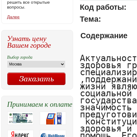
решить все открытые
Код работы:
вопросы.
Далее
Тема:
Содержание
Узнать цену
Вашем городе
Актуальность темы. Охрана здоровья граждан, предоставление им специализированной  медицинской помощи ,поддержание их энергичной, долголетней жизни являются приоритетными назначениями социальной политики нашего государства. Исключительная общественная значимость жизни и здоровья человека предуготовила закрепление в  конституции, права граждан на охрану здоровья и квалифицированную медицинскую помощь. Его эффективная реализация невозможна без надлежащего кадрового обеспечения системы здравоохранения. Врачам, среднему медицинскому персоналу и другим работникам здравоохранения отводится важная роль в разрешении основной проблемы, определенной в послании Президента Российской Федерации как «сбережение народа»1.Актуальность темы дипломной работы определяетсянеобходимостью  государственного регулирования одного из основных компонентов социально ориентированной рыночной экономики – области здравоохранения. Учитывая, возросшую оживленность  изучения процесса становления и развития структур механизма государственного правления сферой здравоохранения определяет особую значительность дипломной работы.
 По данным Всемирной организации здравоохранения существует прямое отношение между отношением количества работников здравоохранения к численности населения и выживаемостью женщин и детей во время родов и  раннем возрасте (при понижении количества работников здравоохранения соразмерно понижается коэффициент выживаемости).В системе здравоохранения в 2014 году работало 565939 врачей и 1401660человек среднего медицинского персонала .2 От количества, квалификации профессиональной подготовки  работников медицины зависит качество оказываемой медицинской помощи.
Высокая ценность жизни и здоровья   граждан, обратившихся за медицинской помощью, обусловливает высокий уровень требований, предъявляемых законодателем к работникам здравоохранения. Это предопределяет необходимость разработать такой  механизм правового регулирования их труда, который бы был  адекватен сформировавшейся в здравоохранении ситуации, направлен на подъем  творческого потенциала каждого работника, повышение заинтересованности в усовершенствовании профессиональныхзнаний и умений, на улучшение качества медицинской помощи населению нашей страны.3
Правовой статус работников медицины тесно объединен с особенностями  их профессиональной деятельности. Медицинская  деятельность неотъемлемо связана с риском для здоровья и жизни работников. Поэтому данная категория  нуждается в особенной защите средствами трудового права и права социального обеспечения путем определения особых льгот и гарантий. Все это дало возможность выделить   медицинских и фармацевтических работников - в отдельную категорию.
Труд и социальное обеспечение работников в области здравоохранения, осуществляющих медицинскую и фармацевтическую деятельность, на сегодняшний день регулируется значительным массивом нормативных правовых актов, которые отражают отдельные особенности правого регулирования, часто не согласующихся друг с другом. Однако без создания значительного числа безупречно работающих учреждений здравоохранения, в которых эффективно и заинтересованно трудятся работники, осуществляющие медицинскую и фармацевтическую деятельность, обеспечить реализацию конституционного права граждан на охрану здоровья и медицинскую помощь (статья 41 Конституции РФ) невозможно.4
Для решения этой задачи необходимо переосмысление содержания правового регулирования трудовых отношений указанной категории работников с тем, чтобы гарантировать их заинтересованность в труде по избранной специальности, предоставить надлежащее социальное обеспечение с учетом важности и ответственности выполняемой ими социальной функции.
В большой степени это касается государственных и муниципальных учреждений здравоохранения, которые в силу предписаний статьи 41 Конституции РФ оказывают медицинскую помощь гражданам бесплатно в рамках обязательного медицинского страхования.
Вышеизложенное определяет актуальность комплексного исследования правового регулирования труда и социального обеспечения работников здравоохранения, осуществляющих медицинскую и фармацевтическую деятельность.
В данной работе я посчиталавозможным остановиться на изучении только отдельных особенностей правового регулирования труда и социального обеспечения медицинских  работников, наиболее полно отображающих специфику их профессиональной деятельности. В области  труда — это
Выбор города
Принимаем к оплате