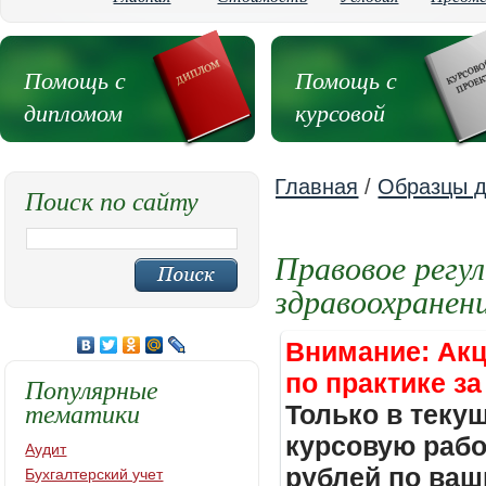
Помощь с
Помощь с
дипломом
курсовой
Главная
/
Образцы д
Поиск по сайту
Правовое регу
здравоохранен
Внимание: Акц
по практике за
Популярные
тематики
Только в теку
курсовую работ
Аудит
рублей по ваш
Бухгалтерский учет