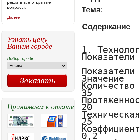
решить все открытые
вопросы.
Тема:
Далее
Содержание
Узнать цену
Вашем городе
1. Технологическая часть
Показатели работы маршрута .

Показатели
Значение
Количество промежуточных остановок
35
Протяженность маршрута, км
20
Техническая скорость, км/ч
25
Коэффициент дефицита автобусов
0,2
Нулевой пробег, км
10
Время остановки на промежуточном пункте, с
20
Время стоянки на конечных пунктах, мин
10

2.1. Расчёт скорости движения микроавтобуса маршрута №260.
2.1.1. Среднетехническая скорость.
	Среднетехническая скорость определяется, как соотношение протяжённость маршрута к времени движения.

Vм = 20 / 0,8 = 25 км/ч

2.1.2. Скорость сообщения.
	Скорость сообщения характеризует среднюю скорость передвижения пассажиров по маршруту и определяется отношением длины маршрута к времени сообщения.

Vc= 20 /0,96 = 20,8 км/ч


2.1.3. Эксплуатационная скорость.

Vэ = 20 / 1,05= 19,04 км/ч

2.1. Методы изучения пассажиропотоков.
2.1.1. Понятие о пассажиропотоках.
	Движение пассажиров через определенное место транспортной сети образует пассажиропоток. Пассажиропоток характеризуется интенсивностью – числом пассажиров, следующих за единицу времени рассматриваемом месте транспортной сети. Различие пассажиропотоков: по улицам и дорогам, на перегонах отдельного маршрута, на остановочных пунктах. Пассажирообмен- это суммарное число входящих и выходящих пассажиров на остановках.[2].
	Пассажиропоток характеризуется:
- мощностью или напряжённостью, т. е. количества пассажиров, которое проезжает в определённое время на заданном участке маршрута в одном направлении
- объёмом перевозок пассажиров, т. е. количеством пассажиров перевозимых автобусами за определённый промежуток времени (час, сутки, месяц, год)
- пассажирооборотом, т. е. транспортные работы, выполняемые при перевозке пассажиров.
	Особенности пассажиропотоков -  неравномерность. Они изменяются по времени (часам, сутки, днём недели, периодом года и т. д.), по участкам маршрута (перегонам) и направлениям маршрута.

2.2. Система управления перевозками
      Управление – это функция организованных систем, обеспечивающая целенаправленное воздействие на участников процесса производства для сохранения определенной структуры, режима деятельности и достижения заранее намеченных результатов. Цель управления заключается в обеспечении эффективного и планомерного использования всех ресурсов для достижения наивысших конечных результатов производства при минимальных затратах. Общая схема управления производственным процессом приведена на рис. 2.
      

      Рисунок 2. - Структурная схема процесса управления.
      Основополагающим принципом управленияявляется наличие обратной связи, которая позволяет формировать управляющие воздействия на объект в зависимости от внешних воздействий и требуемого результата.
      На рис. 2 штриховыми линиями обозначены блоки, которые участвуют в управлении при использовании информационных систем (ИС) управления. Система управления с использованием ИС позволяет повысить скорость и качество обработки информации для выработки решений в органе управления за счет использования банка данных апробированных на практике вариантов решений проблем, возникающих в объекте управления, и автоматизированных алгоритмов обработки данных [3].

   2.3. Обоснование выбора подвижного состава
   Перевозка пассажиров осуществляется автобусами разной вместимости. Располагая данными изучения пассажиропотока на маршруте, выбирают рациональный тип автобусов и определяют необходимое количество автобусов по периоду суток.
   При выборе автобусов необходимой вместимости для определенного маршрута, прежде всего, учитывают:
   - мощность пассажиропотока в одном направлении по наиболее загруженному участку в час «пик»;
   - неравномерность и перепады распределения мощности по часам суток и участкам маршрута;
   - целесообразный интервал движения между автобусами в час «пик» в дневное время, в вечернее время;
   - дорожные условия;
   - количество представляемых пассажирам мест;
   - пропускную способность улиц;
   - провозную способность автобусов на маршруте;
   - себестоимость перевозок.
   Используя автобусы малой вместимости при большой мощности пассажиропотока увеличивается необходимое количество автобусов, повышается загрузка улиц. [4]
   АвтобусМикроавтобус Mercedes-Benz Sprinter
   
   
 
 
Технические характеристики
Класс
микроавтобус
Количество мест для сидения
18-21
Колёсная база
4325 мм
Длина / ширина / высота
7345 мм / 1993 мм / 2825 мм
Рулевое управление
c гидроусилителем
Двигатель
дизель турбонаддув, Euro-3
Число цилиндров
4 в ряд
Рабочий объем
2148 см3
Мощность
150 л.с.
КПП
6-ступенчатая, механическая
Тормоза
дисковые с АBS
Емкост
Выбор города
Принимаем к оплате