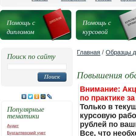
Помощь с
Помощь с
дипломом
курсовой
Главная
/
Образцы д
Поиск по сайту
Повышения об
Внимание: Акц
по практике за
Только в теку
Популярные
тематики
курсовую работ
рублей по ваш
Аудит
Все, что необх
Бухгалтерский учет