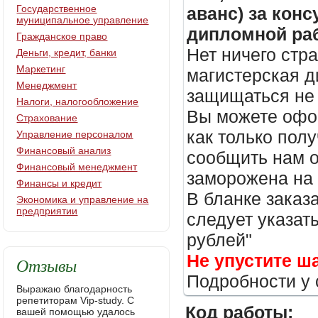
Государственное
аванс) за кон
муниципальное управление
дипломной раб
Гражданское право
Нет ничего стр
Деньги, кредит, банки
Маркетинг
магистерская д
Менеджмент
защищаться не 
Налоги, налогообложение
Вы можете офор
Страхование
как только пол
Управление персоналом
Финансовый анализ
сообщить нам о
Финансовый менеджмент
заморожена на
Финансы и кредит
В бланке заказ
Экономика и управление на
предприятии
следует указать
рублей"
Не упустите ш
Отзывы
Подробности у 
Выражаю благодарность
репетиторам Vip-study. С
Код работы:
вашей помощью удалось