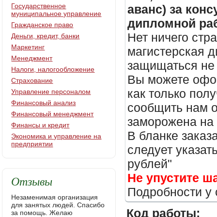
Государственное
аванс) за кон
муниципальное управление
дипломной раб
Гражданское право
Нет ничего стр
Деньги, кредит, банки
Маркетинг
магистерская д
Менеджмент
защищаться не 
Налоги, налогообложение
Вы можете офор
Страхование
как только пол
Управление персоналом
Финансовый анализ
сообщить нам о
Финансовый менеджмент
заморожена на
Финансы и кредит
В бланке заказ
Экономика и управление на
предприятии
следует указать
рублей"
Не упустите ш
Отзывы
Подробности у 
Незаменимая организация
для занятых людей. Спасибо
Код работы:
за помощь. Желаю