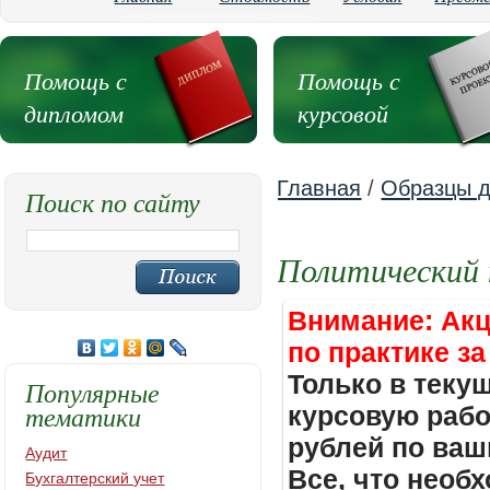
Помощь с
Помощь с
дипломом
курсовой
Главная
/
Образцы д
Поиск по сайту
Политический
Внимание: Акц
по практике за
Только в теку
Популярные
тематики
курсовую работ
рублей по ваш
Аудит
Все, что необх
Бухгалтерский учет