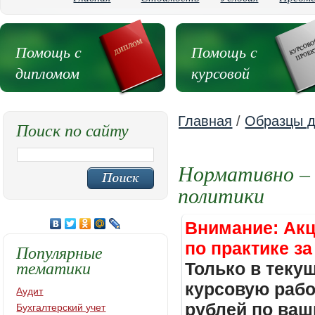
Помощь с
Помощь с
дипломом
курсовой
Главная
/
Образцы д
Поиск по сайту
Нормативно – 
политики
Внимание: Акц
по практике за
Популярные
тематики
Только в теку
курсовую работ
Аудит
рублей по ваш
Бухгалтерский учет