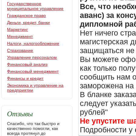
Государственное
Все, что необх
муниципальное управление
аванс) за кон
Гражданское право
дипломной раб
Деньги, кредит, банки
Маркетинг
Нет ничего стр
Менеджмент
магистерская д
Налоги, налогообложение
защищаться не 
Страхование
Управление персоналом
Вы можете офор
Финансовый анализ
как только пол
Финансовый менеджмент
сообщить нам о
Финансы и кредит
заморожена на
Экономика и управление на
предприятии
В бланке заказ
следует указать
рублей"
Отзывы
Не упустите ш
Спасибо, что так быстро и
Подробности у 
качественно помогли, как
всегда протянул до