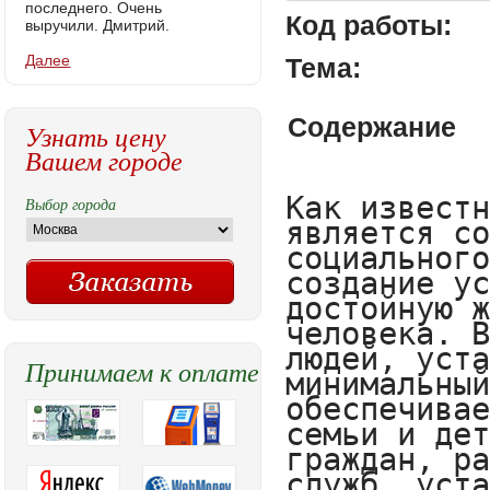
последнего. Очень
Код работы:
выручили. Дмитрий.
Далее
Тема:
Содержание
Узнать цену
Вашем городе
Как известно, Российская Федерация является социальным государством. Политика социального государства направлена на создание условий, которые обеспечат достойную жизнь и свободное развитие человека. В РФ охраняются труд и здоровье людей, устанавливается гарантированный минимальный размер оплаты труда, обеспечивается государственная поддержка семьи и детства, инвалидов и пожилых граждан, развивается система социальных служб, устанавливаются государственные пенсии, пособия и иные гарантии социальной защиты. Конституция гарантирует каждому социальное обеспечение по возрасту, в случае болезни, инвалидности, потери кормильца, для воспитания детей и в иных случаях, установленных законом. Из этого следует, что одним и приоритетных направлений политики Российской Федерации является социальная политика.

В литературе существует множество определений социальной политики. Для того чтобы дать наиболее точное определение социальной политики необходимо изучить как трактуют это определение разные авторы.

«Социальная политика – взаимоотношения социальных групп по поводу сохранения и изменения социального положения населения в целом и составляющих его классов, слоев, социальных, социально – демографических, социально – профессиональных групп, социальных общностей (семьи, народы, население города, региона». 

«Социальная политика – совокупность (система) конкретных мер и мероприятий, направленных на жизнеобеспечение населения». 

«Социальная политика – одно из главных направлений внутренней политики государства, призванного обеспечить воспроизводство тех социальных ресурсов, из которых оно черпает себе поддержку, создает предпосылки для расширенного воспроизводства и своей деятельности и стабильности общественной системы». 

Наиболее точным и емким определением, на мой взгляд, является следующее: «Социальная политика – проводимая государственными структурами, общественными организациями, органами местного самоуправления, а также производственными коллективами система мер, направленная на достижение социальных целей и результатов, связанных с повышением общественного благосостояния, улучшение качества жизни народа и обеспечение социально-политической стабильности, социального партнерства и социального смысла в обществе». 

Несмотря на то, что разные авторы трактуют данное понятие по-разному, можно выделить следующие общие аспекты в определениях социальной политики. 

Социальная политика – это:

система мер и мероприятий; 

внутренняя политика государства;

политика, направленная на поддержку и улучшение жизни граждан.

Е. И. Холостова выделяет пять групп подходов к определению социальной политики:

Первая группа характеризуется тем, что социальную политику рассматривают как «общественные действия по решению проблем, затрагивающих все общество». В данном случае целью социальной политики является помощь в достижении обществом своих целей.

Вторая группа подходов характеризуется социально-трудовыми отношениями и ориентирована на их стабилизацию, регламентирование отношений труда и капитала.

Третья группа концепций характеризуется тем, что приоритетным направлением социальной политики является нацеленность на потенциально слои общества такие как нетрудоспособные граждане, маргиналов, декл
Выбор города
Принимаем к оплате