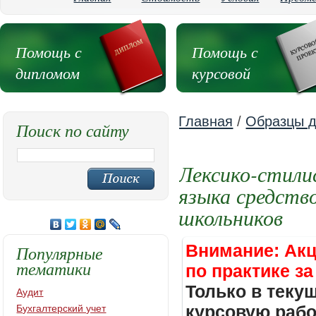
Помощь с
Помощь с
дипломом
курсовой
Главная
/
Образцы д
Поиск по сайту
Лексико-стили
языка средств
школьников
Внимание: Акц
Популярные
тематики
по практике за
Только в теку
Аудит
курсовую работ
Бухгалтерский учет