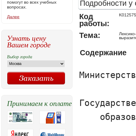
Подробности у 
помогут во всех учебных
вопросах.
Код
K01257
Далее
работы:
Тема:
Лексико
Узнать цену
выразит
Вашем городе
Содержание
Выбор города
Министерство образования и науки Российской Федерации

                           Федеральное агентство по образованию

Государственное образовательное учреждение высшего профессионального

    образования Тобольский педагогический институт им. Д.И.Менделеева

                    (филиал) Тюменского государственного университета  



                                                                                    



                                                                            Гуманитарный факультет 

                                                                  

                                                                  Кафедра филологического образования







                      Курсовая работа 

          Лексико-стилистическая работа на уроке русского языка как 

              средство повышения выразительности речи школьников





                                                                                                   

                                                        

                                                                                                    Выполнил: студент

                                                                            4 курса заочной формы обучения 

                                                         Специальность: «Русский язык, литература»

                                                                                                               Таирова Э.Б.

                                                                                   Зачетная книжка № 13053_05

                                                                       Руководитель работы: к.ф.н., доцент

                                                                                                         Файзуллина Г.Ч.



















                                         Тобольск, 2017                    



Содержание



Введение ---------------------------------------------------------------------------------3



Глава 1. Лексико- стилистиче
Принимаем к оплате