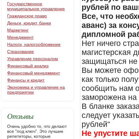
Государственное
рублей по ваш
муниципальное управление
Все, что необх
Гражданское право
Деньги, кредит, банки
аванс) за кон
Маркетинг
дипломной раб
Менеджмент
Нет ничего стр
Налоги, налогообложение
магистерская д
Страхование
Управление персоналом
защищаться не 
Финансовый анализ
Вы можете офор
Финансовый менеджмент
как только пол
Финансы и кредит
сообщить нам о
Экономика и управление на
предприятии
заморожена на
В бланке заказ
Отзывы
следует указать
рублей"
Очень удобно то, что делают
все "под ключ". Это лучшие
Не упустите ш
репетиторы, которые