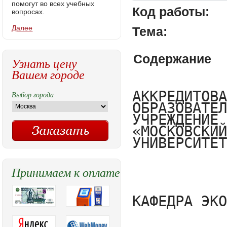
помогут во всех учебных
Код работы:
вопросах.
Далее
Тема:
Содержание
Узнать цену
Вашем городе
АККРЕДИТОВАННОЕ НЕГОСУДАРСТВЕННОЕ ОБРАЗОВАТЕЛЬНОЕ 
УЧРЕЖДЕНИЕ ВЫСШЕГО ОБРАЗОВАНИЯ
«МОСКОВСКИЙ ФИНАНСОВО-ЮРИДИЧЕСКИЙ УНИВЕРСИТЕТ»




КАФЕДРА ЭКОНОМИКИ И УПРАВЛЕНИЯ 



КУРСОВАЯ РАБОТА

по дисциплине Основы государственного и муниципального управления 
на тему: «История становления государственного управления 
в России»




Выполнил:
Студентка 2курса,120ГУи4711  группы,
очной (заочной) формы обучения,
направления  Государственное и муниципальное управление,
Ф.И.О Голиков Вячеслав Владимирович
Руководитель_________________
 (подпись, инициалы, фамилия)

МОСКВА 2018 г.
Тема: « История становление государственного управления в России»

Содержание 
Введение
1  Теоретические аспекты государственного управления
      1.1Понятие «государственное управление»: сущность и содержание
      1.2 «Система государственного управления» как теоретическая и прикладная дисциплина.
      1.3 Методология теории государственного управления.
      1.4 Основные категории науки государственного управления.
2  Этапы становления государственного управления в России
      2.1  Первый этап (конец XIII века – 1382 Г.)
      2.2 Второй этап (вторая половина 1382 гг.)
      2.3 Третий (завершающий) этап становления единого государства (1462-1533 гг)
3 Современное государственное управление в России
      3.1 Модели государственного управления в России
      3.2 Особенности государственного управления в современной России
      3.3 Отличия государственного управления в России от государственного управления в других странах

Заключение 
Список использованных источников 










Введение
      В условиях, когда страна выбирает путь своего национального возрождения и развития, изучение вопросов становления, совершенствования государственного управления приобретает не только историческое, но и практическое значение. Начало ХХI века характеризуется активным процессом становления новой российской государственности, адекватным современному уровню развития общества цивилизованных институтов государственного управления и местного самоуправления. 
      Этот процесс идет в очень сложных условиях. Прежняя машина советского государственного управления разрушена, а институты нового демократического государственного управления и местного самоуправления, институты гражданского общества, механизмы их функционирования и взаимодействия только создаются. Само же российское общество переживает глубокий кризис, охватывающий власть и управление, экономику и социальную сферу, государственное устройство и другие сферы жизни.
      Поиск путей становления новой российской государственности предполагает глубокое изучение обществоведами и практическими работниками современной российской действительности, определение разнообразных причин, детерминирующих те или иные негативные процессы, выявление способов их устранения и ростков нового, прогрессивного, заслуживающего внимания и поддержки, проведения большой научно – объективной практической работы по созданию эффективных институтов власти и гражданского общества, свободной рыночной экономики, демократической политики, правового государства. Исследованию исторических путей становления и развития системы государственного управления Российского государства посвятили свои работы такие ученые, как В.О. Ключевский, С.А. Кузнецова, А.В. Ерхов и др.
      Вышеизложенными обстоятел
Выбор города
Принимаем к оплате