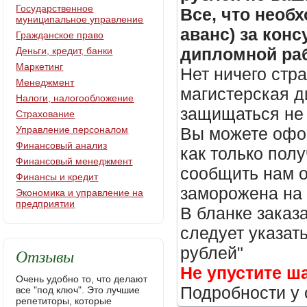
Государственное
Все, что необх
муниципальное управление
аванс) за кон
Гражданское право
дипломной раб
Деньги, кредит, банки
Маркетинг
Нет ничего стр
Менеджмент
магистерская д
Налоги, налогообложение
защищаться не 
Страхование
Управление персоналом
Вы можете офор
Финансовый анализ
как только пол
Финансовый менеджмент
сообщить нам о
Финансы и кредит
заморожена на
Экономика и управление на
предприятии
В бланке заказ
следует указать
рублей"
Отзывы
Не упустите ш
Очень удобно то, что делают
Подробности у 
все "под ключ". Это лучшие
репетиторы, которые