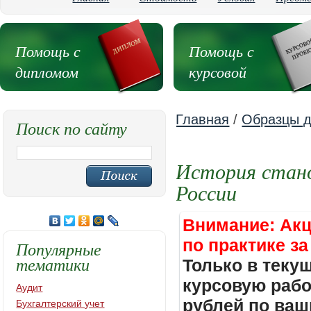
Помощь с
Помощь с
дипломом
курсовой
Главная
/
Образцы д
Поиск по сайту
История стано
России
Внимание: Акц
по практике за
Популярные
тематики
Только в теку
курсовую работ
Аудит
рублей по ваш
Бухгалтерский учет