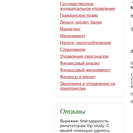
Государственное
муниципальное управление
Гражданское право
Т
Деньги, кредит, банки
Маркетинг
Менеджмент
Налоги, налогообложение
     
АННОТАЦИЯ

     Выпускная квалификационная работа выполнена на тему: «Гражданско-правовые способы защиты прав собственности» состоит из  страницы,  наименований списка литературы.
     В выпускной квалификационной работе описаны гражданско-правовые способы защиты прав собственности, дана характеристика института права собственности в гражданском законодательстве РФ, описывается становление института права собственности, его состав, формы и основные характеристики.  
     Проведен анализ судебной практики по делам, связанным с защитой права собственности.
     В выпускной квалификационной работе были выявлены основные проблемы правового регулирования защиты прав собственности.
     









     
     
     
ОГЛАВЛЕНИЕ

Введение……………………………………………………………………………….…6
Глава  1  Общая характеристика института права собственности в гражданском законодательстве РФ…………………………………………………………………….10 
1.1  История развития права собственности в России…………………………….......10
1.2 Понятие и состав права собственности………………………………………..…...16
1.3 Формы и виды права собственности	…………………………………………...…20
Глава  2 Система гражданско-правовых способов защиты права собственности.….23 
2.1  Понятие и система гражданско-правовых способов защиты права собственности
2.2  Вещно-правовые способы защиты права собственности………………………...26
2.3  Иные гражданско-правовые способы защиты права собственности…………….33
2.4  Защита прав владельца, не являющегося собственником ……………………….41
Глава 3 Проблемы правового регулирования защиты прав собственности…………44
3.1  Анализ судебной практики по делам, связанным с защитой
Страхование
Управление персоналом
Финансовый анализ
Финансовый менеджмент
Финансы и кредит
Экономика и управление на
предприятии
Отзывы
Выражаю благодарность
репетиторам Vip-study. С
вашей помощью удалось