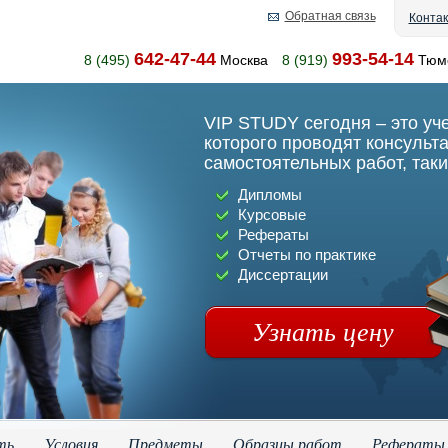
Обратная связь
Конта
642-47-44
993-54-14
8 (495)
Москва
8 (919)
Тюм
VIP STUDY сегодня – это уч
которого проводят консульт
самостоятельных работ, таки
Дипломы
Курсовые
Рефераты
Отчеты по практике
Диссертации
Узнать цену
ть
Условия
Предметы
Образцы работ
Рефераты