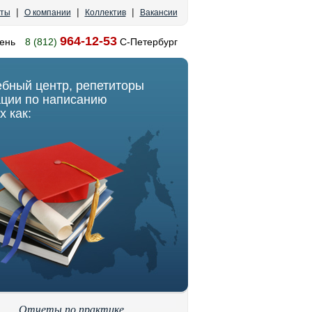
|
|
|
кты
О компании
Коллектив
Вакансии
964-12-53
ень
8 (812)
С-Петербург
ебный центр, репетиторы
ации по написанию
х как:
Отчеты по практике