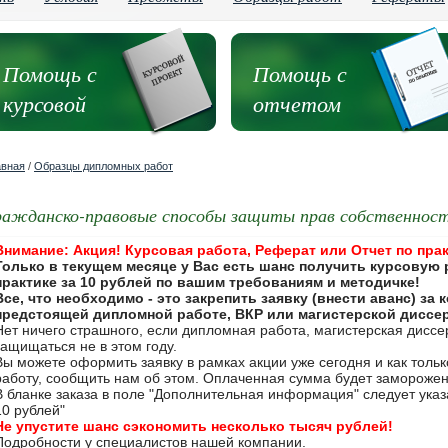
Помощь с
Помощь с
курсовой
отчетом
авная
/
Образцы дипломных работ
ражданско-правовые способы защиты прав собственнос
Внимание: Акция! Курсовая работа, Реферат или Отчет по прак
Только в текущем месяце у Вас есть шанс получить курсовую 
практике за 10 рублей по вашим требованиям и методичке!
Все, что необходимо - это закрепить заявку (внести аванс) за
предстоящей дипломной работе, ВКР или магистерской диссе
Нет ничего страшного, если дипломная работа, магистерская дисс
защищаться не в этом году.
Вы можете оформить заявку в рамках акции уже сегодня и как толь
работу, сообщить нам об этом. Оплаченная сумма будет замороже
В бланке заказа в поле "Дополнительная информация" следует указа
10 рублей"
Не упустите шанс сэкономить несколько тысяч рублей!
Подробности у специалистов нашей компании.