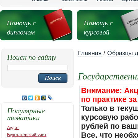
Помощь с
Помощь с
дипломом
курсовой
Главная
/
Образцы д
Поиск по сайту
Государственн
Внимание: Акц
по практике за
Только в теку
Популярные
тематики
курсовую работ
рублей по ваш
Аудит
Все, что необх
Бухгалтерский учет