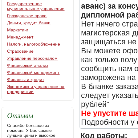
Государственное
аванс) за кон
муниципальное управление
дипломной раб
Гражданское право
Нет ничего стр
Деньги, кредит, банки
Маркетинг
магистерская д
Менеджмент
защищаться не 
Налоги, налогообложение
Вы можете офор
Страхование
как только пол
Управление персоналом
Финансовый анализ
сообщить нам о
Финансовый менеджмент
заморожена на
Финансы и кредит
В бланке заказ
Экономика и управление на
предприятии
следует указать
рублей"
Не упустите ш
Отзывы
Подробности у 
Спасибо большое за
помощь. У Вас самые
Код работы:
лучшие цены и высокое