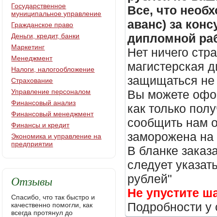
Государственное
Все, что необх
муниципальное управление
аванс) за кон
Гражданское право
дипломной раб
Деньги, кредит, банки
Маркетинг
Нет ничего стр
Менеджмент
магистерская д
Налоги, налогообложение
защищаться не 
Страхование
Управление персоналом
Вы можете офор
Финансовый анализ
как только пол
Финансовый менеджмент
сообщить нам о
Финансы и кредит
заморожена на
Экономика и управление на
предприятии
В бланке заказ
следует указать
рублей"
Отзывы
Не упустите ш
Спасибо, что так быстро и
Подробности у 
качественно помогли, как
всегда протянул до