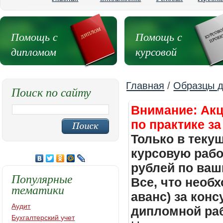
Помощь с
Помощь с
дипломом
курсовой
Главная
/
Образцы д
Поиск по сайту
Внимание: Акц
по практике за
Только в теку
курсовую работ
рублей по ваш
Популярные
Все, что необх
тематики
аванс) за кон
Аудит
дипломной раб
Бухгалтерский учет