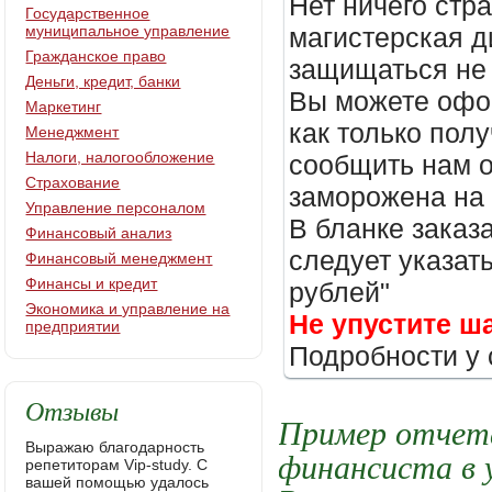
Нет ничего стр
Государственное
муниципальное управление
магистерская д
Гражданское право
защищаться не 
Деньги, кредит, банки
Вы можете офор
Маркетинг
как только пол
Менеджмент
Налоги, налогообложение
сообщить нам о
Страхование
заморожена на
Управление персоналом
В бланке заказ
Финансовый анализ
следует указать
Финансовый менеджмент
Финансы и кредит
рублей"
Экономика и управление на
Не упустите ш
предприятии
Подробности у 
Отзывы
Пример отчета
Выражаю благодарность
финансиста в
репетиторам Vip-study. С
вашей помощью удалось