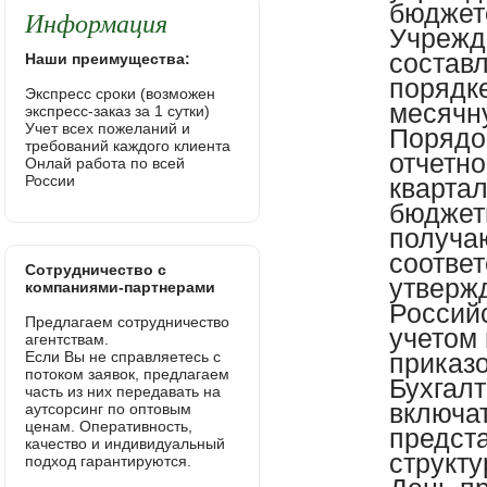
бюджет
Информация
Учрежд
состав
Наши преимущества:
порядке
Экспресс сроки (возможен
месячну
экспресс-заказ за 1 сутки)
Учет всех пожеланий и
Порядо
требований каждого клиента
отчетно
Онлай работа по всей
России
квартал
бюджет
получа
соответ
Сотрудничество с
утверж
компаниями-партнерами
Россий
Предлагаем сотрудничество
учетом
агентствам.
Если Вы не справляетесь с
приказо
потоком заявок, предлагаем
Бухгал
часть из них передавать на
включа
аутсорсинг по оптовым
ценам. Оперативность,
предст
качество и индивидуальный
структ
подход гарантируются.