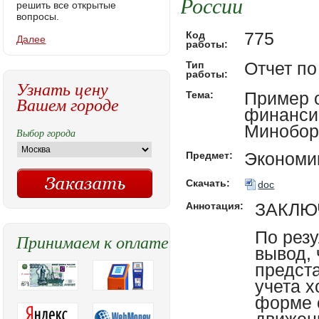
России
решить все открытые
вопросы.
775
Код
Далее
работы:
Отчет по
Тип
работы:
Узнать цену
Пример о
Тема:
Вашем городе
финанси
Минобор
Выбор города
Экономи
Предмет:
Скачать:
doc
ЗАКЛЮ
Аннотация:
По рез
Принимаем к оплате
вывод, 
предст
учета х
форме 