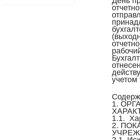
День п
отчетно
отправ
принад
бухгалт
(выходн
отчетн
рабочий
Бухгалт
отнесен
действ
учетом 
Содерж
1. ОР
ХАРАК
1.1. Х
2. ПО
УЧРЕЖ
2.1. Ис