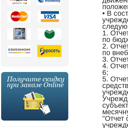
движен
положе
• В сос
учрежд
следую
1. Отче
по бюд
2. Отче
по вне
3. Отче
4. Отч
6;
5. Отч
средст
учрежд
Учрежд
субъек
месячн
"Отчет
учрежд