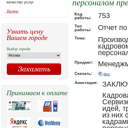
персоналом пр
качество услуг.
Далее
753
Код
работы:
Отчет по
Тип
Узнать цену
работы:
Вашем городе
Произво
Тема:
кадрово
Выбор города
персона
Менедж
Предмет:
Скачать:
doc
ЗАКЛЮ
Аннотация:
Принимаем к оплате
Кадров
Сервизе
идей, 
из них 
кадрам