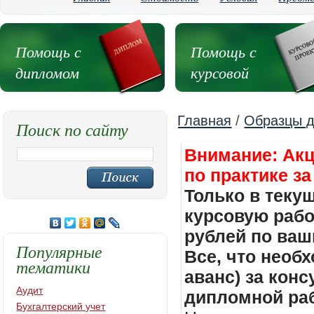
Помощь с
Помощь с
дипломом
курсовой
Главная
/
Образцы д
Поиск по сайту
Внимание: Акц
по практике за
Только в теку
курсовую работ
рублей по ваш
Популярные
Все, что необх
тематики
аванс) за кон
Аудит
дипломной раб
Бухгалтерский учет