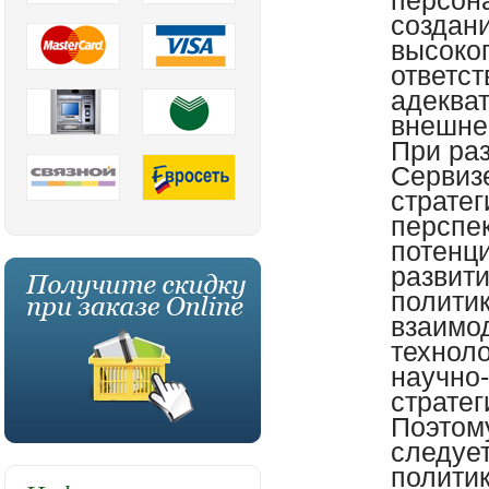
персон
создан
высоко
ответст
адекват
внешне
При ра
Сервиз
страте
перспе
потенц
развит
полити
взаимо
технол
научно-
стратег
Поэтом
следует
полити