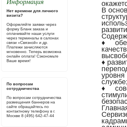
Информация
окажет
В осно
Нет времени для личного
структ
визита?
исполь
Оформляйте заявки через
развити
форму Бланк заказа и
оплачивайте наши услуги
Содерж
через терминалы в салонах
♦ обес
связи «Связной» и др.
Платежи зачисляются
качеств
мгновенно. Теперь возможна
высвоб
онлайн оплата! Сэкономьте
♦ разв
Ваше время!
перепод
уровня
службе
По вопросам
♦ сове
сотрудничества
стимул
По вопросам сотрудничества
безопа
размещения баннеров на
Главна
сайте обращайтесь по
контактному телефону в г.
Сервиз
Москве 8 (495) 642-47-44
кадрам