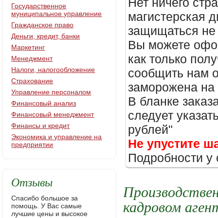
Нет ничего стр
Государственное
муниципальное управление
магистерская д
Гражданское право
защищаться не 
Деньги, кредит, банки
Вы можете офор
Маркетинг
как только пол
Менеджмент
Налоги, налогообложение
сообщить нам о
Страхование
заморожена на
Управление персоналом
В бланке заказ
Финансовый анализ
следует указать
Финансовый менеджмент
Финансы и кредит
рублей"
Экономика и управление на
Не упустите ш
предприятии
Подробности у 
Отзывы
Производствен
Спасибо большое за
кадровом аген
помощь. У Вас самые
лучшие цены и высокое