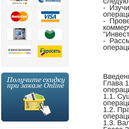
следую
- Изуч
операц
- Пров
коммер
"Инвес
- Расс
операц
Введен
Глава 
операц
1.1. С
операц
1.2. П
операц
1.3. В