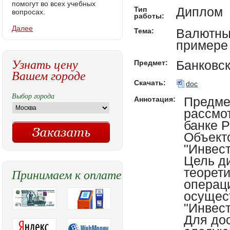
помогут во всех учебных
Диплом
Тип
вопросах.
работы:
Далее
Валютны
Тема:
примере
Узнать цену
Банковс
Предмет:
Вашем городе
Скачать:
doc
Выбор города
Предме
Аннотация:
рассмо
банке 
Объект
"Инвес
Цель д
теорет
Принимаем к оплате
операц
осущес
"Инвес
Для до