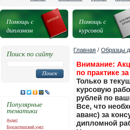
Помощь с
Помощь с
дипломом
курсовой
Главная
/
Образцы д
Поиск по сайту
Внимание: Акц
по практике за
Только в теку
курсовую работ
рублей по ваш
Популярные
Все, что необх
тематики
аванс) за кон
Аудит
дипломной раб
Бухгалтерский учет