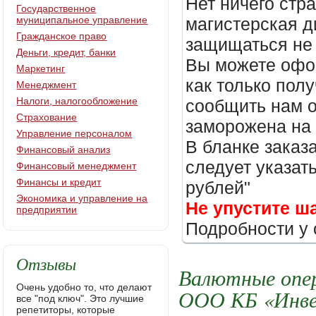
Нет ничего стр
Государственное
муниципальное управление
магистерская д
Гражданское право
защищаться не 
Деньги, кредит, банки
Вы можете офор
Маркетинг
как только пол
Менеджмент
Налоги, налогообложение
сообщить нам о
Страхование
заморожена на
Управление персоналом
В бланке заказ
Финансовый анализ
следует указать
Финансовый менеджмент
Финансы и кредит
рублей"
Экономика и управление на
Не упустите ш
предприятии
Подробности у 
Отзывы
Валютные опер
Очень удобно то, что делают
ООО КБ «Инве
все "под ключ". Это лучшие
репетиторы, которые