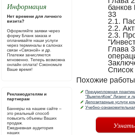
Глава 
Информация
банков
33
Нет времени для личного
2.1. П
визита?
2.2. А
Оформляйте заявки через
2.3. П
форму Бланк заказа и
"Инвес
оплачивайте наши услуги
через терминалы в салонах
Глава 
связи «Связной» и др.
операц
Платежи зачисляются
мгновенно. Теперь возможна
Заключ
онлайн оплата! Сэкономьте
Список
Ваше время!
Похожие работы
Преддипломная практик
Рекламодателям и
"ВымпелКом" Лизинг и л
партнерам
Депозитарные услуги ко
Учебно-ознакомительная
Баннеры на нашем сайте –
это реальный способ
повысить объемы Ваших
продаж.
Узнать
Ежедневная аудитория
наших