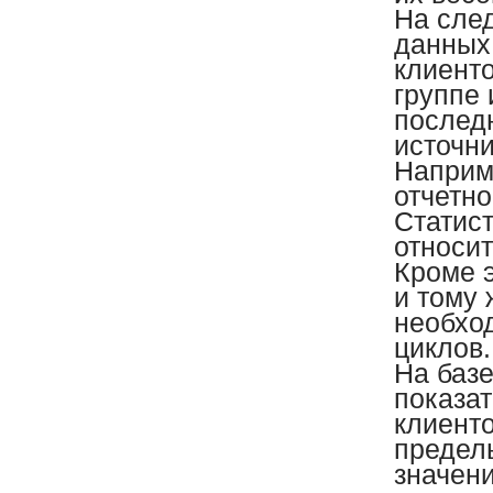
На сле
данных 
клиенто
группе 
послед
источни
Наприм
отчетн
Статист
относи
Кроме э
и тому 
необхо
циклов
На баз
показа
клиенто
предель
значени