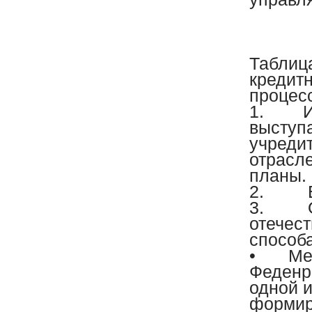
Таблиц
кредит
процес
1.
Ин
выступа
учреди
отрасле
планы.
2.
Вы
3.
Оц
отечес
способ
•
Ме
Феденр
одной и
формир