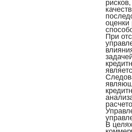
рисков,
качест
послед
оценки 
способо
При отс
управле
влияния
задаче
кредит
являет
Следов
являющ
кредитн
анализа
расчет
Управл
управл
В целя
коммер