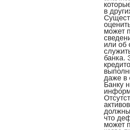
которы
в други
Сущест
оценить
может 
сведен
или об
служит
банка. 
кредито
выполни
даже в 
Банку 
информ
Отсутст
активов
должны
что де
может 