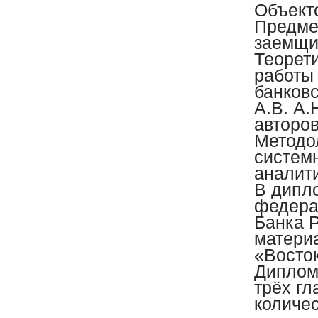
Объект
Предме
заемщи
Теорет
работы
банковс
А.В. А.
авторов
Методо
системн
аналит
В дипл
федера
Банка Р
матери
«Восто
Диплом
трёх гл
количе