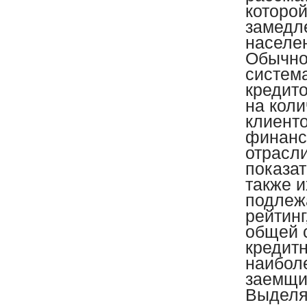
которой
замедл
населе
Обычно
систем
кредит
на коли
клиент
финанс
отрасли
показат
также 
подлеж
рейтинг
общей 
кредитн
наибол
заемщи
Выделяю