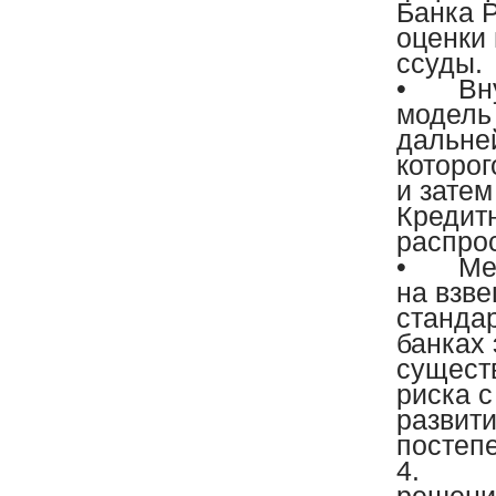
Банка 
оценки
ссуды.
•
Вн
модель
дальне
которог
и затем
Кредит
распро
•
Ме
на взве
станда
банках 
существ
риска 
развит
постеп
4.
Пр