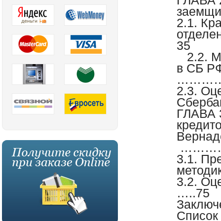
ГЛАВА 
заемщи
2.1. К
отде
35
2.2. М
в СБ Р
…………
2.3. О
Сберба
ГЛАВА 
кредит
Верн
………
3.1. П
методи
3.2. О
…..75
Заключ
Список