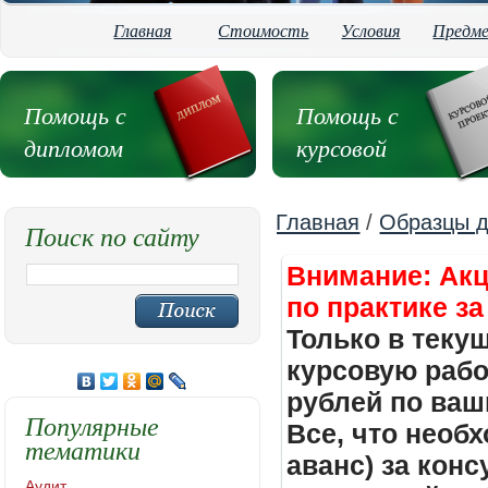
Главная
Стоимость
Условия
Предм
Помощь с
Помощь с
дипломом
курсовой
Главная
/
Образцы д
Поиск по сайту
Внимание: Акц
по практике за
Только в теку
курсовую работ
рублей по ваш
Популярные
Все, что необх
тематики
аванс) за кон
Аудит