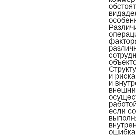
обстоят
видаде
особен
Различ
операци
фактора
различ
сотруд
объекто
Структу
и риска
и внутр
внешни
осущест
работой
если с
выполня
внутрен
ошибка