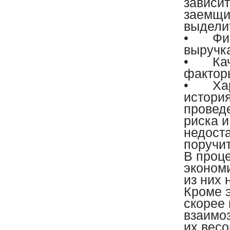
зависит
заемщи
выдели
•
Фи
выручка
•
Ка
факторы
•
Ха
история
провед
риска и
недоста
поручит
В проц
экономи
из них 
Кроме э
скорее 
взаимо
их весо