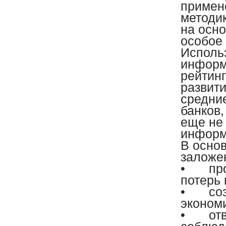
примен
методи
на осн
особое
Исполь
информ
рейтинг
развити
средни
банков
еще не
информ
В осно
заложе
•
пр
потерь 
•
со
эконом
•
от