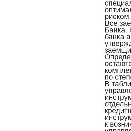
специа
оптима
риском
Все за
Банка.
банка 
утверж
заемщи
Опреде
остают
компле
по сте
В табли
управл
инстру
отдель
кредит
инстру
к возн
управл