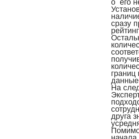
о его 
Установ
наличие
сразу п
рейтинг
Осталь
количес
соотве
получи
количе
границ 
данные
На сле
Экспер
подход
сотрудн
друга 
усредн
Помимо 
начала 