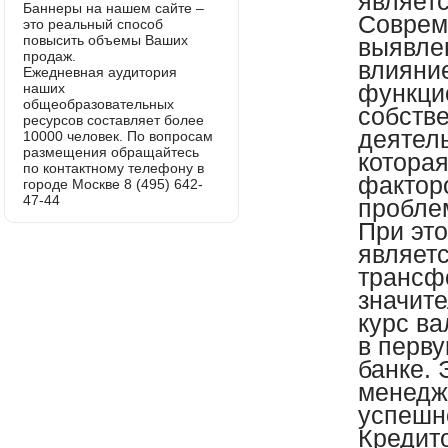
являетс
Баннеры на нашем сайте –
Соврем
это реальный способ
повысить объемы Ваших
выявле
продаж.
влияни
Ежедневная аудитория
функци
наших
общеобразовательных
собств
ресурсов составляет более
деятель
10000 человек. По вопросам
размещения обращайтесь
которая
по контактному телефону в
факторо
городе Москве 8 (495) 642-
47-44
пробле
При эт
являет
трансф
значит
курс в
в перв
банке.
менедж
успешн
Кредит