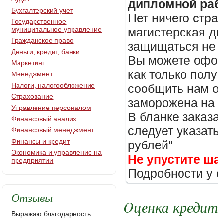
дипломной раб
Бухгалтерский учет
Нет ничего стр
Государственное
муниципальное управление
магистерская д
Гражданское право
защищаться не 
Деньги, кредит, банки
Вы можете офор
Маркетинг
как только пол
Менеджмент
Налоги, налогообложение
сообщить нам о
Страхование
заморожена на
Управление персоналом
В бланке заказ
Финансовый анализ
следует указать
Финансовый менеджмент
Финансы и кредит
рублей"
Экономика и управление на
Не упустите ш
предприятии
Подробности у 
Отзывы
Oценка кредит
Выражаю благодарность