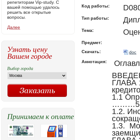
репетиторам Vip-study. С
D08
Код работы:
вашей помощью удалось
решить все открытые
вопросы.
Дип
Тип работы:
Далее
Oце
Тема:
Предмет:
Узнать цену
Скачать:
doc
Вашем городе
Оглавл
Аннотация:
Выбор города
ВВЕДЕ
ГЛАВА 
кредит
1.1 Оп
………5
1.2. И
Принимаем к оплате
сокращ
1.3. М
заем