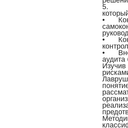
решени
5.
Ко
который
•
Ко
самокон
руково
•
Ко
контро
•
Вн
аудита 
Изучив
рисками
Лавруши
поняти
рассмат
органи
реализа
предот
Методи
класси