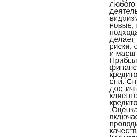
любого
деятель
видоиз
новые,
подход
делает
риски,
и масш
Прибыль
финанс
кредит
они. С
достич
клиенто
кредито
Оценка
включае
провод
качест