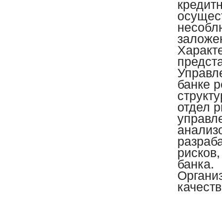
кредит
осущес
несобл
заложе
Характ
предст
Управл
банке 
структу
отдел 
управл
анализ
разраб
рисков,
банка.
Органи
качеств