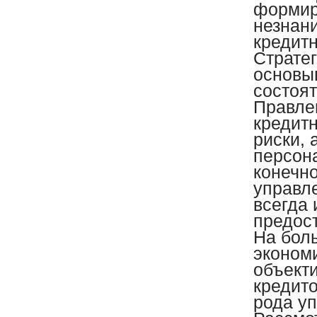
формир
незнан
кредит
Страте
основыв
состоят
Правле
кредит
риски, 
персон
конечно
управл
всегда
предос
На бол
эконом
объект
кредито
рода у