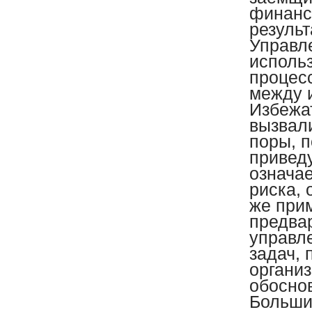
финанс
результ
Управле
исполь
процес
между 
Избежат
вызвали
поры, п
привед
означае
риска, 
же при
предва
управл
задач, 
органи
обосно
Больши