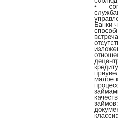
соблюд
•
со
служба
управл
Банки 
способ
встреч
отсутс
изложе
отноше
децент
кредит
преувел
малое 
процес
займам
качест
займов
докуме
класси