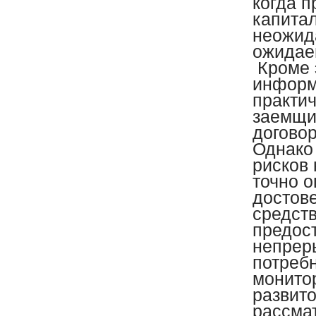
когда п
капита
неожид
ожидае
Кроме э
информ
практич
заемщик
договор
Однако
рисков 
точно 
достов
средств
предос
непреры
потребн
монито
развито
рассмат