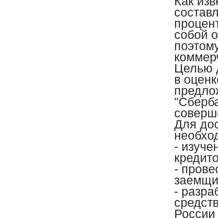
Как изв
составл
процен
собой 
поэтому
коммер
Целью 
в оценк
предло
"Сберб
соверш
Для до
необхо
- изуче
кредит
- пров
заемщи
- разр
средст
России