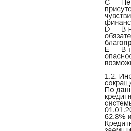
C
Не
присутс
чувств
финанс
D
В 
обязате
благоп
E
В 
опасно
возмож
1.2. И
сокращ
По дан
кредитн
систем
01.01.2
62,8% и
Кредит
заемщи