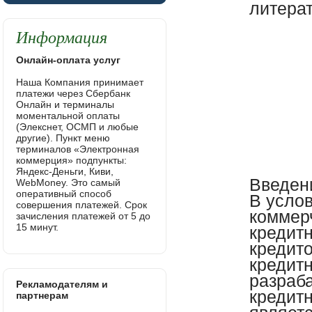
лите
Информация
Онлайн-оплата услуг
Наша Компания принимает
платежи через Сбербанк
Онлайн и терминалы
моментальной оплаты
(Элекснет, ОСМП и любые
другие). Пункт меню
терминалов «Электронная
коммерция» подпункты:
Яндекс-Деньги, Киви,
Введен
WebMoney. Это самый
оперативный способ
В усло
совершения платежей. Срок
коммерч
зачисления платежей от 5 до
15 минут.
кредит
кредит
кредит
разраб
Рекламодателям и
кредит
партнерам