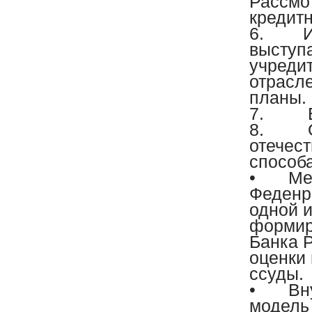
Рассмо
кредит
6.
Ин
выступа
учреди
отрасле
планы.
7.
Вы
8.
Оц
отечес
способ
•
Ме
Феденр
одной и
формир
Банка 
оценки
ссуды.
•
Вн
модель