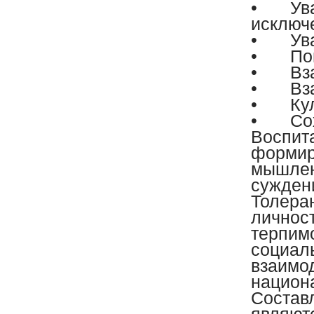
•
Ув
исключ
•
Ув
•
По
•
Вз
•
Вз
•
Ку
•
Со
Воспита
формир
мышлен
сужден
Толеран
личност
терпим
социал
взаимо
национ
Состав