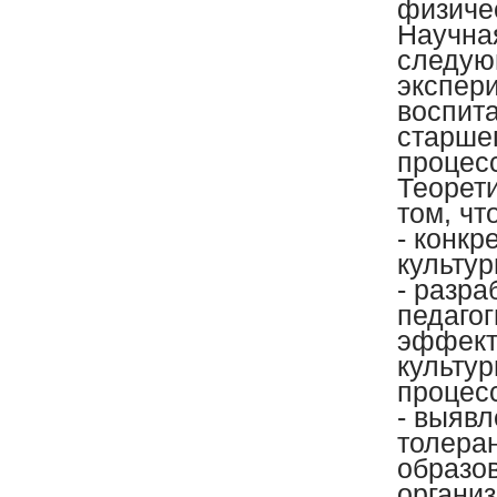
физичес
Научна
следую
экспер
воспита
старше
процес
Теорет
том, чт
- конк
культу
- разр
педаго
эффект
культу
процес
- выяв
толера
образо
организ