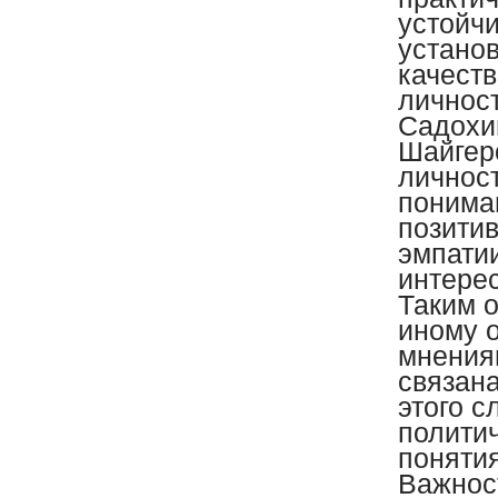
устойчи
устано
качеств
личност
Садохин
Шайгеро
личнос
понима
позитив
эмпати
интересе
Таким о
иному о
мнения
связан
этого с
политич
поняти
Важнос