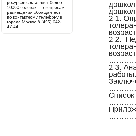
ресурсов составляет более
дошкол
10000 человек. По вопросам
дошкол
размещения обращайтесь
2.1. Оп
по контактному телефону в
городе Москве 8 (495) 642-
толера
47-44
возра
2.2. Пе
толера
возрас
………
2.3. Ан
работ
Заклю
………
Списо
………
Прило
…………