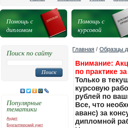
Помощь с
Помощь с
дипломом
курсовой
Главная
/
Образцы д
Поиск по сайту
Внимание: Акц
по практике за
Только в теку
курсовую работ
рублей по ваш
Популярные
Все, что необх
тематики
аванс) за кон
Аудит
дипломной раб
Бухгалтерский учет