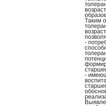
толера
возрас
образо
Таким 
толера
возраст
позвол
- потре
способ
толера
потенц
формир
старше
- имею
воспита
старшег
обосно
реализ
Выявле