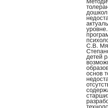
Методи
толера
дошкол
недоста
актуал
уровне
програ
психоло
C.B. Мя
Степано
детей 
возмож
образо
основ 
недост
отсутс
содерж
старши
разраб
техноло