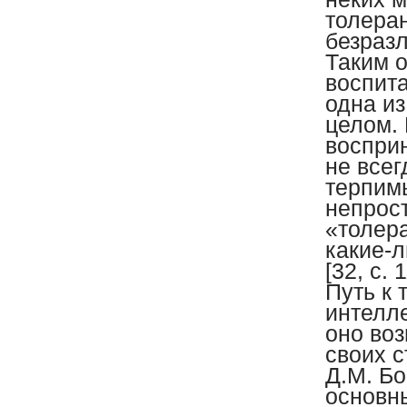
толера
безраз
Таким 
воспит
одна из
целом. 
восприн
не всег
терпимы
непрост
«толера
какие-
[32, с. 1
Путь к 
интелл
оно воз
своих с
Д.М. Б
основн