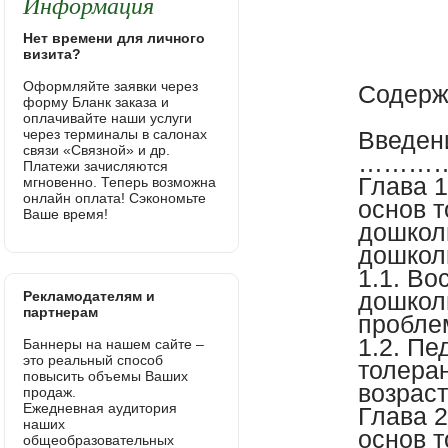
Информация
Нет времени для личного
визита?
Оформляйте заявки через
Содерж
форму Бланк заказа и
оплачивайте наши услуги
через терминалы в салонах
Введен
связи «Связной» и др.
………
Платежи зачисляются
Глава 
мгновенно. Теперь возможна
онлайн оплата! Сэкономьте
основ т
Ваше время!
дошкол
дошкол
1.1. Во
дошкол
Рекламодателям и
партнерам
проб
1.2. Пе
Баннеры на нашем сайте –
это реальный способ
толера
повысить объемы Ваших
возр
продаж.
Ежедневная аудитория
Глава 
наших
основ т
общеобразовательных