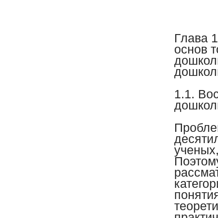
Глава 
основ т
дошкол
дошкол
1.1. Во
дошкол
Пробле
десяти
ученых
Поэтом
рассмат
категор
поняти
теорети
практич