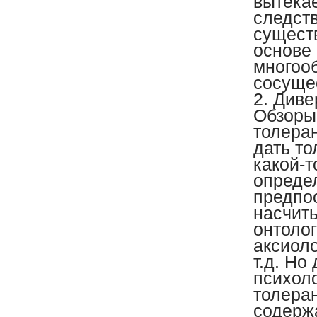
вытека
следств
существ
основе
многоо
сосуще
2. Див
Обзоры
толеран
дать т
какой-т
опреде
предпо
насчиты
онтолог
аксиоло
т.д. Но
психол
толеран
содерж