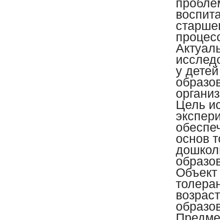
пробле
воспита
старше
процес
Актуал
исслед
у детей
образо
организ
Цель и
экспер
обеспе
основ т
дошкол
образо
Объект
толера
возрас
образо
Предме