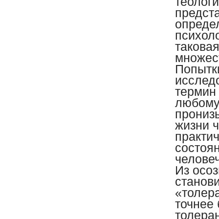
теологи
предста
опреде
психоло
таковая
множест
Попытк
исслед
термин
любому
прониз
жизни 
практич
состоя
челове
Из осо
станови
«толера
точнее 
толеран