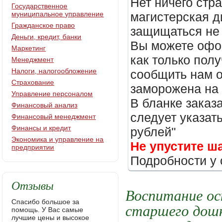
Нет ничего стр
Государственное
муниципальное управление
магистерская д
Гражданское право
защищаться не 
Деньги, кредит, банки
Вы можете офор
Маркетинг
как только пол
Менеджмент
Налоги, налогообложение
сообщить нам о
Страхование
заморожена на
Управление персоналом
В бланке заказ
Финансовый анализ
следует указать
Финансовый менеджмент
Финансы и кредит
рублей"
Экономика и управление на
Не упустите ш
предприятии
Подробности у 
Отзывы
Воспитание ос
Спасибо большое за
старшего дошк
помощь. У Вас самые
лучшие цены и высокое