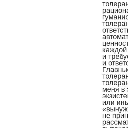
толеран
рацион
гуманис
толера
ответст
автомат
ценност
каждой
и требу
и ответ
Главны
толеран
толеран
меня в 
экзист
или ины
«вынуж
не прин
рассма