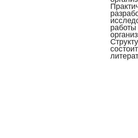
Практи
разраб
исслед
работы
организ
Структ
состоит
литера