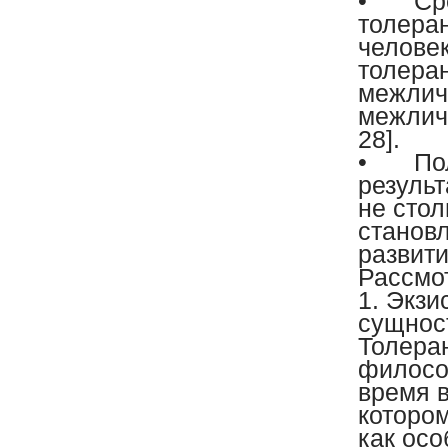
•
Ср
толера
челове
толера
межлич
межличн
28].
•
По
результ
не стол
становл
развити
Рассмо
1. Экз
сущнос
Толера
филосо
время 
которо
как осо