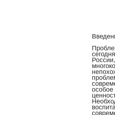
Введе
Пробле
сегодн
России
многок
непохож
пробле
соврем
особое 
ценност
Необхо
воспита
совреме