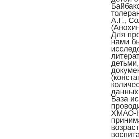
Байбак
толеран
А.Г., С
(Анохин
Для пр
нами б
исслед
литера
детьми,
докуме
(конст
количе
данных
База и
провод
ХМАО-Ю
приним
возраст
воспита