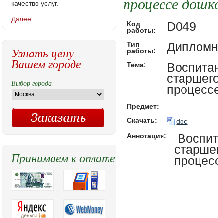
процессе дошк
качество услуг.
Далее
D049
Код
работы:
Дипломн
Тип
Узнать цену
работы:
Вашем городе
Воспитан
Тема:
старшего
Выбор города
процесс
Предмет:
Скачать:
doc
Воспит
Аннотация:
старше
Принимаем к оплате
процес