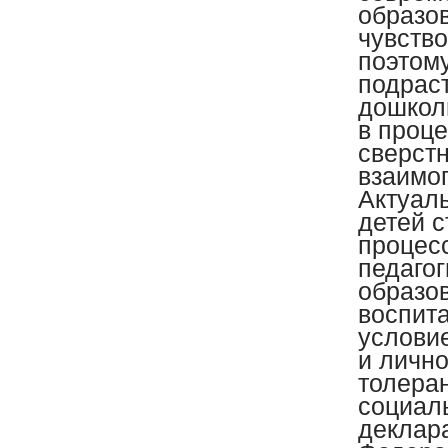
образо
чувств
поэтом
подраст
дошкол
в проц
сверст
взаимо
Актуаль
детей 
процес
педагог
образо
воспита
услови
и личн
толера
социал
деклара