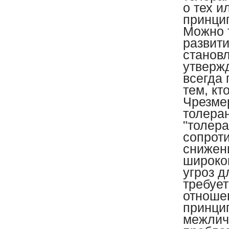
о тех и
принци
Можно 
развит
становл
утвержд
всегда
тем, кт
Чрезме
толера
"толера
сопрот
снижен
широком
угроз д
требуе
отноше
принци
межлич