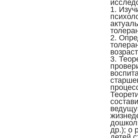
исслед
1. Изу
психоло
актуал
толера
2. Опре
толера
возраст
3. Теор
провер
воспит
старше
процес
Теорет
состав
ведущу
жизнед
дошколь
др.); 
детей с