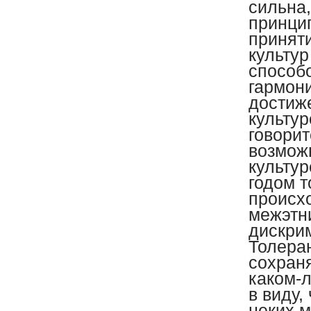
сильна
принци
принят
культу
способ
гармон
достиж
культур
говорит
возмож
культу
годом т
происхо
межэтн
дискрим
Толера
сохран
каком-л
в виду,
неких 