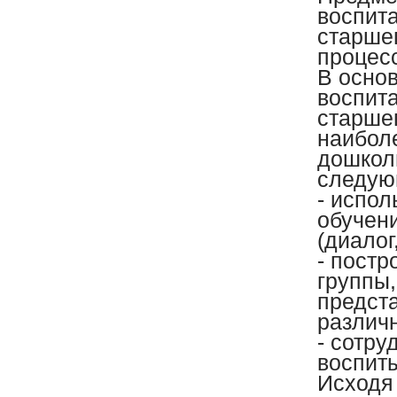
воспита
старше
процес
В осно
воспита
старше
наибол
дошкол
следую
- испо
обучен
(диалог
- пост
группы
предст
различ
- сотру
воспит
Исходя