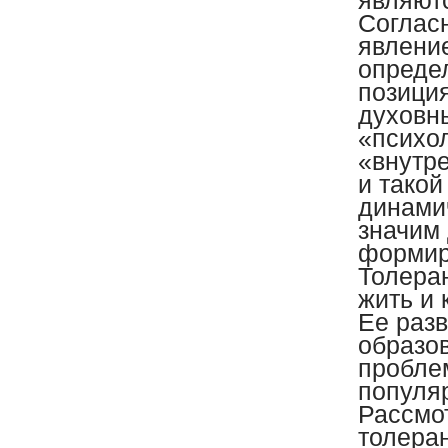
являютс
Соглас
явлени
опреде
позиция
духовны
«психол
«внутр
и такой
динамич
значим
формиро
Толеран
жить и 
Ее раз
образов
пробле
популяр
Рассмо
толеран