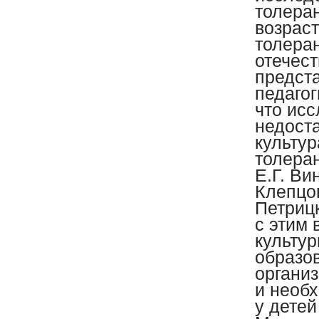
толера
возрас
толера
отечес
предста
педагог
что ис
недост
культур
толеран
Е.Г. Ви
Клепцов
Петрицк
с этим 
культур
образо
органи
и необ
у детей