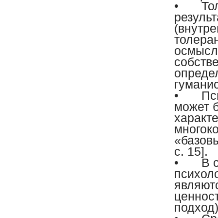
•
То
резуль
(внутре
толеран
осмысле
собств
опреде
гуманис
•
Пс
может б
характе
многок
«базов
с. 15].
•
В 
психол
являют
ценнос
подход).