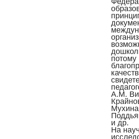
Федера
образо
принци
докуме
междун
органи
возмож
дошколь
потому
благоп
качест
свидет
педагог
A.M. Ви
Крайнов
Мухина,
Поддьяк
и др.
На нау
исслед