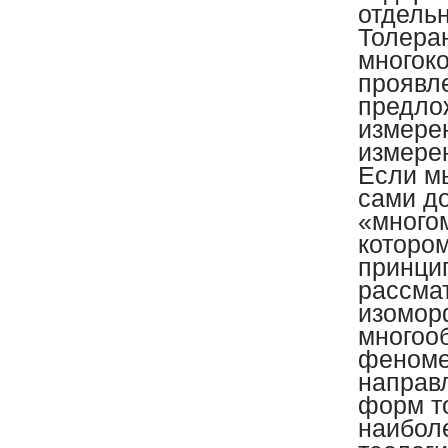
отдель
Толеран
многок
проявле
предло
измере
измерен
Если м
сами до
«многом
котором
принцип
рассма
изомор
многоо
феноме
направл
форм т
наибол