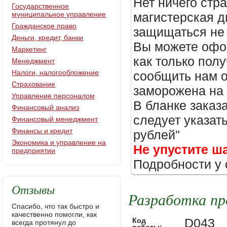
Нет ничего стр
Государственное
муниципальное управление
магистерская д
Гражданское право
защищаться не 
Деньги, кредит, банки
Вы можете офор
Маркетинг
как только пол
Менеджмент
Налоги, налогообложение
сообщить нам о
Страхование
заморожена на
Управление персоналом
В бланке заказ
Финансовый анализ
следует указать
Финансовый менеджмент
Финансы и кредит
рублей"
Экономика и управление на
Не упустите ш
предприятии
Подробности у 
Отзывы
Разработка пр
Спасибо, что так быстро и
качественно помогли, как
D043
Код
всегда протянул до