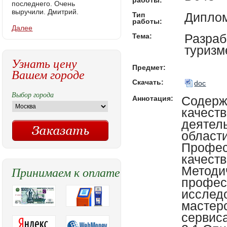
работы:
последнего. Очень
выручили. Дмитрий.
Диплом
Тип
работы:
Далее
Разраб
Тема:
туризм
Узнать цену
Предмет:
Вашем городе
Скачать:
doc
Выбор города
Содержание Введение 3 I. Теоретические основы качества и результативности профессиональной деятельности в туризме 5 1.1 Основные понятия в области качества, результативности 5 1.2 Профессионализм и его значение для обеспечения качества в социально-культурном сервисе 16 1.3 Методический подход к разработке профессиональных стандартов 28 II . Анализ и исследование качества и профессионального мастерства на предприятиях социально-культурного сервиса и туризма на примере ООО «Грандтур» 36 2.1 Описание предприятия социально-культурного сервиса и туризма 36 2.2 Исследование профессионального мастерства исполнителей услуг 44 2.3 Исследования качества работы и результативности 49 III Разработка предложений по формированию профессиональных стандартов 53 3.1 Разработка порядка создания стандартов 53 3.2 Выбор состава и структуры профессиональных стандартов 56 3.3 Разработка профессионального стандарта 62 IV Расчет эффекта от применения профессионального стандарта 76 4.1 Методический подход 76 4.2 Расчет 80 Заключение 82 Литература 87 Приложения 91 Введение Для большинства стран туризм является одной из самых доходных сфер предпринимательства. Профессиональная деятельность в сфере туризма пользуется большой популярностью в нашей стране и во всем мире. За последние годы наша страна испытывает нехватку в высококвалифицированных кадрах для сфер туризма и гостеприимства. Сегодня особенно востребованы специалисты в области управления, менеджеры. Современная индустрия туризма и гостеприимства отличается высокой динамикой
Аннотация:
Принимаем к оплате