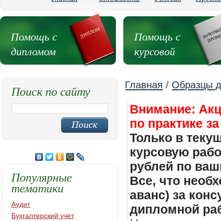
Помощь с
Помощь с
дипломом
курсовой
Главная
/
Образцы д
Поиск по сайту
Внимание: Акц
по практике за
Только в теку
курсовую работ
рублей по ваш
Популярные
Все, что необх
тематики
аванс) за кон
Аудит
дипломной раб
Бухгалтерский учет