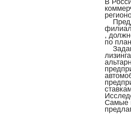
В Росс
коммер
регионо
Предди
филиал
, должн
по пла
Задани
лизинга
альтар
предпр
автомо
предпр
ставка
Исслед
Самые 
предла