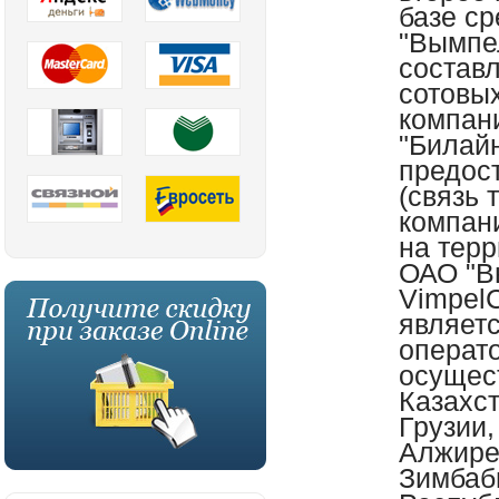
базе с
"Вымпе
состав
сотовы
компани
"Билай
предос
(связь 
компан
на терр
ОАО "В
VimpelC
являетс
операто
осущес
Казахст
Грузии,
Алжире
Зимбаб