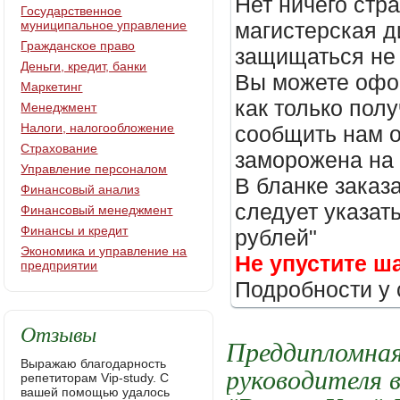
Нет ничего стр
Государственное
муниципальное управление
магистерская д
Гражданское право
защищаться не 
Деньги, кредит, банки
Вы можете офор
Маркетинг
как только пол
Менеджмент
Налоги, налогообложение
сообщить нам о
Страхование
заморожена на
Управление персоналом
В бланке заказ
Финансовый анализ
следует указать
Финансовый менеджмент
Финансы и кредит
рублей"
Экономика и управление на
Не упустите ш
предприятии
Подробности у 
Отзывы
Преддипломна
Выражаю благодарность
руководителя 
репетиторам Vip-study. С
вашей помощью удалось