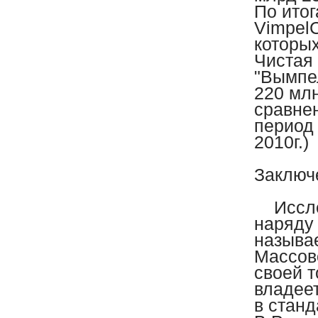
По итог
VimpelC
которых
Чистая
"Вымпел
220 млн
сравнен
период 
2010г.)
Заключ
Исслед
наряду
называ
Массов
своей т
владее
в станд