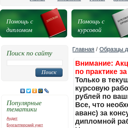
Помощь с
Помощь с
дипломом
курсовой
Главная
/
Образцы д
Поиск по сайту
Внимание: Акц
по практике за
Только в теку
курсовую работ
рублей по ваш
Популярные
Все, что необх
тематики
аванс) за кон
Аудит
дипломной раб
Бухгалтерский учет