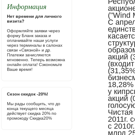
Республ
Информация
акционе
("Wind 
Нет времени для личного
С апрел
визита?
единст
Оформляйте заявки через
касаетс
форму Бланк заказа и
оплачивайте наши услуги
структ
через терминалы в салонах
образом
связи «Связной» и др.
Платежи зачисляются
акций (
мгновенно. Теперь возможна
(входит
онлайн оплата! Сэкономьте
(31,35%
Ваше время!
бизнесм
18,28%
у кипр
Сезон скидок -20%!
акций (
голосу
Мы рады сообщить, что до
конца текущего месяца
Чистая
действует скидка 20% по
2011г. 
промокоду Скидка20%
с 2010г
млрд 25