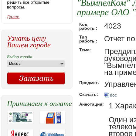
"ВымпелКом" Л
решить все открытые
вопросы.
примере ОАО "
Далее
4023
Код
работы:
Узнать цену
Отчет по
Тип
работы:
Вашем городе
Преддип
Тема:
Выбор города
руковод
"ВымпелК
на прим
Управле
Предмет:
Скачать:
doc
Принимаем к оплате
1 Хара
Аннотация:
Один и
телеко
второе 