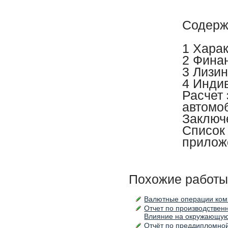
Содерж
1 Хара
2 Фина
3 Лизи
4 Индив
Расчет
автомо
Заклю
Список
прило
Похожие работы
Валютные операции ком
Отчет по производствен
Влияние на окружающую
Отчёт по преддипломной