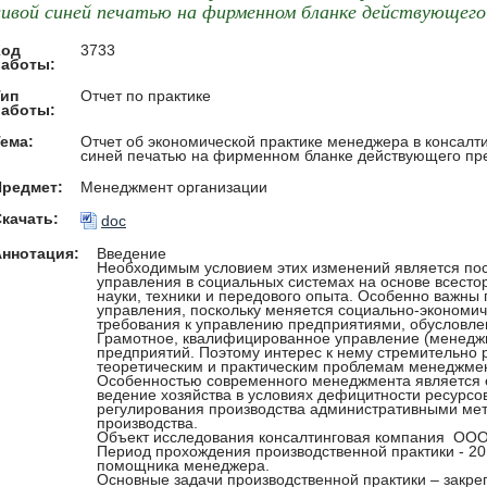
ивой синей печатью на фирменном бланке действующего
Код
3733
работы:
Тип
Отчет по практике
работы:
ема:
Отчет об экономической практике менеджера в консалти
синей печатью на фирменном бланке действующего пр
Предмет:
Менеджмент организации
качать:
doc
Аннотация:
Введение
Необходимым условием этих изменений является по
управления в социальных системах на основе всесто
науки, техники и передового опыта. Особенно важны
управления, поскольку меняется социально-экономич
требования к управлению предприятиями, обусловл
Грамотное, квалифицированное управление (менедж
предприятий. Поэтому интерес к нему стремительно 
теоретическим и практическим проблемам менеджмен
Особенностью современного менеджмента является 
ведение хозяйства в условиях дефицитности ресурсо
регулирования производства административными ме
производства.
Объект исследования консалтинговая компания ООО 
Период прохождения производственной практики - 20.
помощника менеджера.
Основные задачи производственной практики – закре