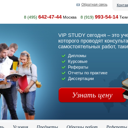
Обратная связь
Конта
642-47-44
993-54-14
8 (495)
Москва
8 (919)
Тюм
VIP STUDY сегодня – это уч
которого проводят консульт
самостоятельных работ, таки
Дипломы
Курсовые
Рефераты
Отчеты по практике
Диссертации
Узнать цену
ть
Условия
Предметы
Образцы работ
Рефераты