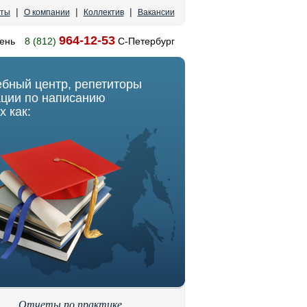
|
|
|
кты
О компании
Коллектив
Вакансии
964-12-53
ень
8 (812)
С-Петербург
ебный центр, репетиторы
ации по написанию
х как:
Отчеты по практике