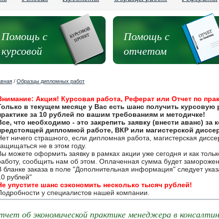
Помощь с
Помощь с
курсовой
отчетом
авная
/
Образцы дипломных работ
Внимание: Акция! Курсовая работа, Реферат или Отчет по прак
Только в текущем месяце у Вас есть шанс получить курсовую 
практике за 10 рублей по вашим требованиям и методичке!
Все, что необходимо - это закрепить заявку (внести аванс) за
предстоящей дипломной работе, ВКР или магистерской диссе
Нет ничего страшного, если дипломная работа, магистерская дисс
защищаться не в этом году.
Вы можете оформить заявку в рамках акции уже сегодня и как толь
работу, сообщить нам об этом. Оплаченная сумма будет замороже
В бланке заказа в поле "Дополнительная информация" следует указа
10 рублей"
Не упустите шанс сэкономить несколько тысяч рублей!
Подробности у специалистов нашей компании.
тчет об экономической практике менеджера в консалтинг