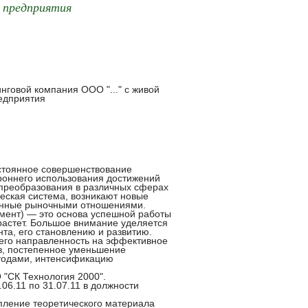
 предприятия
нговой компания ООО "..." с живой
едприятия
стоянное совершенствование
роннего использования достижений
 преобразования в различных сферах
еская система, возникают новые
енные рыночными отношениями.
мент) — это основа успешной работы
растет. Большое внимание уделяется
та, его становлению и развитию.
его направленность на эффективное
в, постепенное уменьшение
тодами, интенсификацию
"СК Технология 2000".
06.11 по 31.07.11 в должности
пление теоретического материала