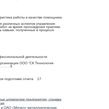
ристика работы в качестве помощника
ия различных аспектов управления.
абот за время прохождения практики.
ь навыки, полученные в процессе
офессиональной деятельности
 организации ООО "СК Технология
………9
ри подготовке отчета 17
атью штемпелем предприятия, справка
тия
е в ОАО «Мечел» металлургическая