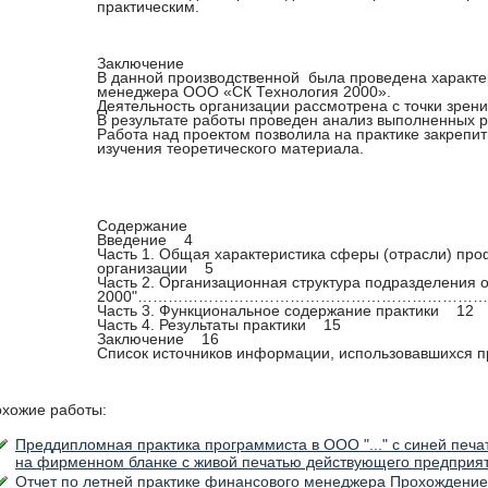
практическим.
Заключение
В данной производственной была проведена характе
менеджера ООО «СК Технология 2000».
Деятельность организации рассмотрена с точки зрен
В результате работы проведен анализ выполненных р
Работа над проектом позволила на практике закрепит
изучения теоретического материала.
Содержание
Введение 4
Часть 1. Общая характеристика сферы (отрасли) пр
организации 5
Часть 2. Организационная структура подразделения
2000"……………………………………………………………
Часть 3. Функциональное содержание практики 12
Часть 4. Результаты практики 15
Заключение 16
Список источников информации, использовавшихся п
хожие работы:
Преддипломная практика программиста в ООО "..." с синей печ
на фирменном бланке с живой печатью действующего предприя
Отчет по летней практике финансового менеджера Прохождени