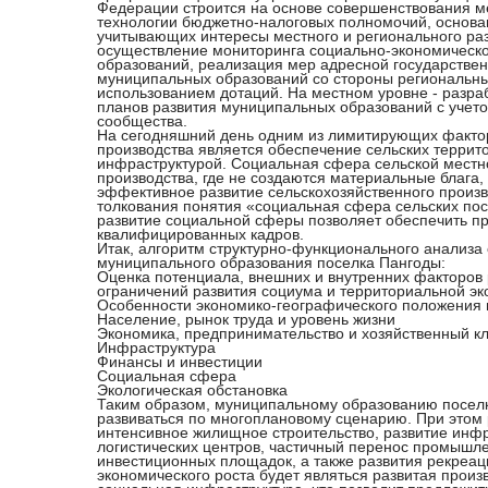
Федерации строится на основе совершенствования 
технологии бюджетно-налоговых полномочий, основа
учитывающих интересы местного и регионального раз
осуществление мониторинга социально-экономическо
образований, реализация мер адресной государстве
муниципальных образований со стороны региональных
использованием дотаций. На местном уровне - разра
планов развития муниципальных образований с учето
сообщества.
На сегодняшний день одним из лимитирующих фактор
производства является обеспечение сельских террит
инфраструктурой. Социальная сфера сельской местн
производства, где не создаются материальные блага,
эффективное развитие сельскохозяйственного произв
толкования понятия «социальная сфера сельских пос
развитие социальной сферы позволяет обеспечить п
квалифицированных кадров.
Итак, алгоритм структурно-функционального анализа
муниципального образования поселка Пангоды:
Оценка потенциала, внешних и внутренних факторов 
ограничений развития социума и территориальной э
Особенности экономико-географического положения
Население, рынок труда и уровень жизни
Экономика, предпринимательство и хозяйственный к
Инфраструктура
Финансы и инвестиции
Социальная сфера
Экологическая обстановка
Таким образом, муниципальному образованию посел
развиваться по многоплановому сценарию. При этом 
интенсивное жилищное строительство, развитие инф
логистических центров, частичный перенос промышл
инвестиционных площадок, а также развития рекреа
экономического роста будет являться развитая произ