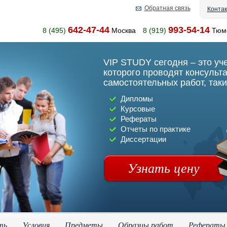
Обратная связь
Конта
642-47-44
993-54-14
8 (495)
Москва
8 (919)
Тюм
VIP STUDY сегодня – это уч
которого проводят консульт
самостоятельных работ, таки
Дипломы
Курсовые
Рефераты
Отчеты по практике
Диссертации
Узнать цену
ть
Условия
Предметы
Образцы работ
Рефераты