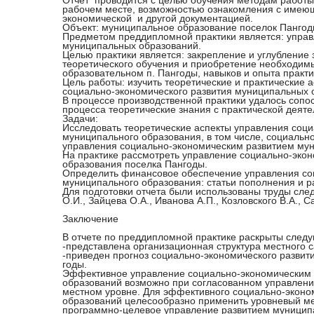
Отчет проводится с целью обучения методам работы,
рабочем месте, возможностью ознакомления с имеющ
экономической и другой документацией.
Объект: муниципальное образование поселок Пангод
Предметом преддипломной практики является: управ
муниципальных образований.
Целью практики является: закрепление и углубление 
теоретического обучения и приобретение необходим
образовательном п. Пангоды, навыков и опыта практ
Цель работы: изучить теоретические и практические 
социально-экономического развития муниципальных 
В процессе производственной практики удалось сопо
процесса теоретические знания с практической деяте
Задачи:
Исследовать теоретические аспекты управления соц
муниципального образования, в том числе, социальн
управления социально-экономическим развитием мун
На практике рассмотреть управление социально-эко
образования поселка Пангоды.
Определить финансовое обеспечение управления со
муниципального образования: статьи пополнения и р
Для подготовки отчета были использованы труды след
О.И., Зайцева О.А., Иванова А.П., Козловского В.А., 
Заключение
В отчете по преддипломной практике раскрыты след
-представлена организационная структура местного 
-приведен прогноз социально-экономического развити
годы.
Эффективное управление социально-экономическим 
образований возможно при согласованном управлени
местном уровне. Для эффективного социально-эконо
образований целесообразно применить уровневый м
программно-целевое управление развитием муницип