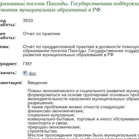
бразовании поселок Пангоды. Государственная поддержка
азвития муниципальных образований в РФ
Код
3910
работы:
Тип
Отчет по практике
работы:
ема:
Отчёт по преддипломной практике в должности помощн
образовании поселок Пангоды. Государственная подде
развития муниципальных образований в РФ
Предмет:
ГМУ
качать:
doc
Аннотация:
Введение
Планы экономического и социального развития муни
формироваться на основе группировки основных про
жизнедеятельности населения муниципальных образ
разрешения.
К таким проблемам можно отнести следующие:
финансово-экономические;
социально-культурные;
коммунально-бытовые, торговые и иного обслуживан
транспорта и связи;
природно-экономические;
строительства.
Местом прохождения практики было муниципальное о