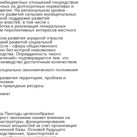
межбюджетных отношений посредством
нных на долгосрочных нормативах и
вития. На региональном уровне -
го развития сельских муниципальных
нной поддержки развития
 властей, в том числе с
ботка и реализация генеральных
м перспективных интересов местного
ов развития аграрной отрасли
орий развитой социальной
ости - сфера общественного
 но без которой невозможно
одства. Оправданность такого
елений» подтверждается тем, что
роизводство достаточным количеством
 социально-экономического положения
развития территории, проблем и
кономик
 и природные ресурсы
лимат
ка Пангоды целесообразно
рост экономики окажет влияние на
раструктуры, функционирование
енных мощностей за счет организации
ционной базы. Основой будущего
водственная, транспортная и