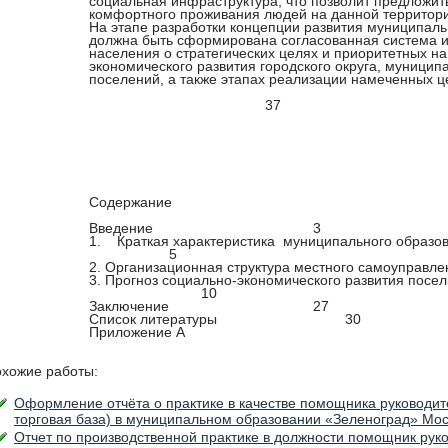
социальная инфраструктура, что позволит предложи
комфортного проживания людей на данной территор
На этапе разработки концепции развития муниципаль
должна быть сформирована согласованная система ид
населения о стратегических целях и приоритетных н
экономического развития городского округа, муницип
поселений, а также этапах реализации намеченных це
37
Содержание
Введение 3
1. Краткая характеристика муниципального
5
2. Организационная структура местного самоупра
3. Прогноз социально-экономического развития п
10
Заключение 27
Список литературы 30
Приложение А
хожие работы:
Оформление отчёта о практике в качестве помощника руководите
торговая база) в муниципальном образовании «Зеленоград» Мос
Отчет по производственной практике в должности помощник рук