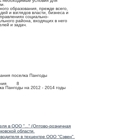
ть необходимые условия для
ии.
ного образования, прежде всего,
ей и взглядов власти, бизнеса и
аправлениях социально-
ального района, входящих в него
лей и задач.
 образования поселка Пангоды
вления 8
оселка Пангоды на 2012 - 2014 годы
ля в ООО "..." (Оптово-розничная
ковской области.
оводителя в техцентре ООО "Сэвен".